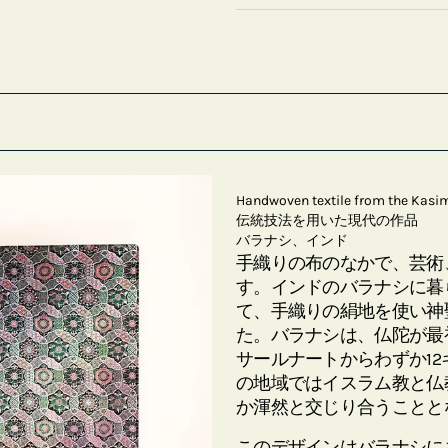
Handwoven textile from the Kasi
伝統技法を用いた現代の作品
バラナシ、インド
手織りの布のなかで、芸術
す。インドのバラナシに暮
て、手織りの絹地を使い神
た。バラナシは、仏陀が最
サールナートからわずか1
の地域ではイスラム教と仏
か渾然と交じり合うことと
このデザインはバラナシにある織物