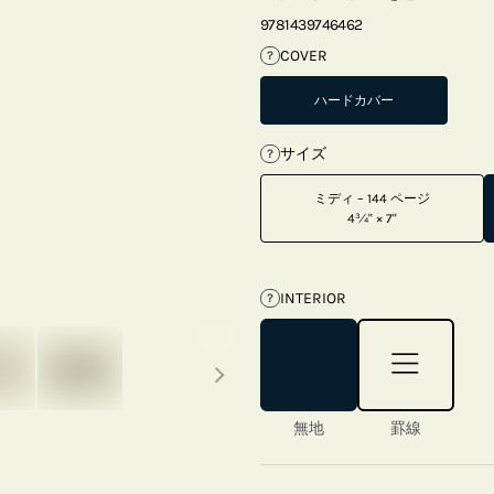
9781439746462
COVER
?
ハードカバー
サイズ
?
ミディ – 144 ページ
4¾" × 7"
INTERIOR
?
Next thumbnails
無地
罫線