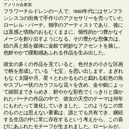
アメリカ合衆国
フラワーチルドレンの一人で、1960年代にはサンフラ
ンシスコの街角で手作りのアクセサリーを売っていた
ローレル・バーチ。独学のアーティストであり、後に
は直感と情熱のおもむくままに、個性的かつ豊かなイ
メージを創り出すようになる。その豊かな想像力は、
絵の具と紙を媒体に金銀で絶妙なアクセントを施し、
色鮮やかで躍動感あふれる作品を生み出した。
彼女の多くの作品を見ていると、色付きの小さな区画
で柄を形成している「七宝」を思い出します。まぎれ
もなく太陽や月、星々とわかるものと戯れる虹色の魚
やスプレー状のカラフルな花々を含め、金や銀によっ
て細部まできらめき、鮮やかな彩色でくっきりと描か
れたバーチの作品の中で、彼女の天空のテーマは何年
にもわたって進化していきました。このようなこの世
のものとは思えない要素は、誰とでも共有でき、継続
する生活の中に常に存在するという考えから、この喜
びにあふれたモチーフが生まれました。ローレルが自