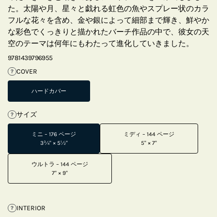
た。太陽や月、星々と戯れる虹色の魚やスプレー状のカラ
フルな花々を含め、金や銀によって細部まで輝き、鮮やか
な彩色でくっきりと描かれたバーチ作品の中で、彼女の天
空のテーマは何年にもわたって進化していきました。
9781439796955
COVER
?
ハードカバー
サイズ
?
ミニ – 176 ページ
ミディ – 144 ページ
3¾" × 5½"
5" × 7"
ウルトラ – 144 ページ
7" × 9"
INTERIOR
?