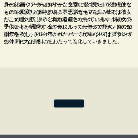
身の絵画やアクセサリー、文章に登場させた空想的な
ローレル・バーチは鮮やかな色遣いで、美しい装飾をまと
ものや風変りな生き物、不思議なものは、今では彼女
った生き生きと動きのあるアートテーマを生み出しまし
がこの世に残してくれた遺産となっています。彼女の
た。太陽や月、星々と戯れる虹色の魚やスプレー状のカラ
子供たちが運営するローレル・バーチのブランドの50
フルな花々を含め、金や銀によって細部まで輝き、鮮やか
周年を祝し、2024年、ペーパーブランクスはブランド
な彩色でくっきりと描かれたバーチ作品の中で、彼女の天
の仲間になりました。
空のテーマは何年にもわたって進化していきました。