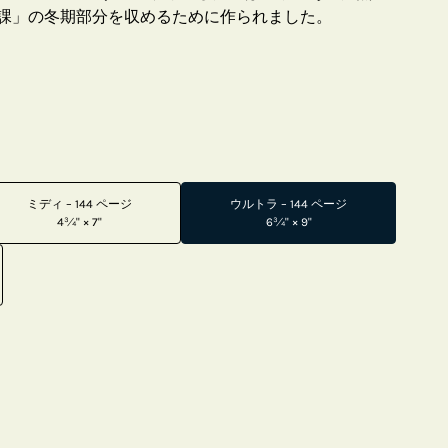
課」の冬期部分を収めるために作られました。
ミディ – 144 ページ
ウルトラ – 144 ページ
4¾" × 7"
6¾" × 9"