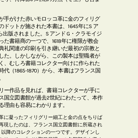
が手がけた赤いモロッコ革に金のフィリグ
ドットが施された本書は、1645年にS ア
ら出版されました。S アンド G・クラモイジ
た書籍商の一つで、1618年に権限が教会
典礼関連の印刷を引き継いだ最初の宗教と
した。しかしながら、この製本は聖職者が
く、むしろ書籍コレクター向けに作られた
（1865-1870）から、本書はフランス国
。
リー作品を見れば、書籍コレクターが手に
ス国立図書館が過去2世紀にわたって、本作
る理由も容易にわかります。
革に凝ったフィリグリー細工と金の点をちりば
再現したのは、フランス国立図書館に所蔵され
70）以降のコレクションの一つです。デザインし