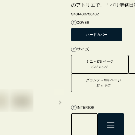
のアトリエで、「パリ聖務日
9781439793732
COVER
?
ハードカバー
サイズ
?
ミニ – 176 ページ
3½" × 5½"
グランデ – 128 ページ
8" × 11¾"
Next thumbnails
INTERIOR
?