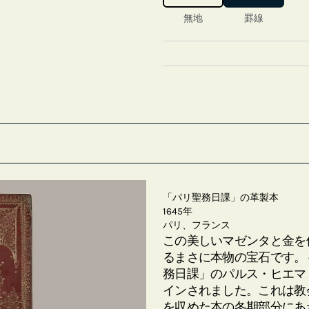
無地
罫線
「パリ聖務日課」の革製本
1645年
パリ、フランス
この美しいマゼンタと金を
るまさに本物の宝石です。
務日課」のパルス・ヒエマリス（
インされました。これは教
を収めた本の冬期部分にあ