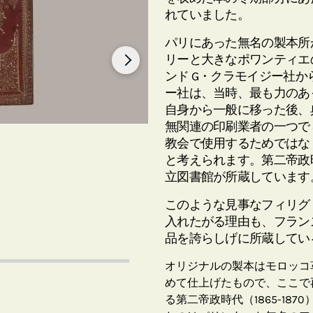
れていました。
パリにあった無名の製本所
リーと大きなポワンティエの
ンド G・クラモイジー社か
ー社は、当時、最も力のあっ
自身から一般に移った後、
無関連の印刷業者の一つで
教会で使用するためではな
と考えられます。第二帝政時代
立図書館が所蔵しています
このような見事なフィリグ
入れたがる理由も、フラン
品を誇らしげに所蔵してい
オリジナルの製本はモロッコ
めて仕上げたもので、ここで
る第二帝政時代（1865-18