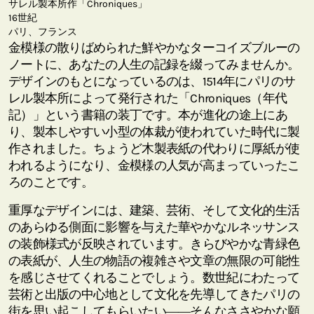
サレル製本所作「Chroniques」
16世紀
パリ、フランス
金模様の散りばめられた鮮やかなターコイズブルーの
ノートに、あなたの人生の記録を綴ってみませんか。
デザインのもとになっているのは、1514年にパリのサ
レル製本所によって発行された「Chroniques（年代
記）」という書籍の装丁です。本が進化の途上にあ
り、製本しやすい小型の体裁が使われていた時代に製
作されました。ちょうど木製表紙の代わりに厚紙が使
われるようになり、金模様の人気が高まっていったこ
ろのことです。
重厚なデザインには、建築、芸術、そして文化的生活
のあらゆる側面に影響を与えた華やかなルネッサンス
の装飾様式が反映されています。きらびやかな青緑色
の表紙が、人生の物語の複雑さや文章の無限の可能性
を感じさせてくれることでしょう。数世紀にわたって
芸術と出版の中心地として文化を先導してきたパリの
街を思い起こしてもらいたい――そんなささやかな願