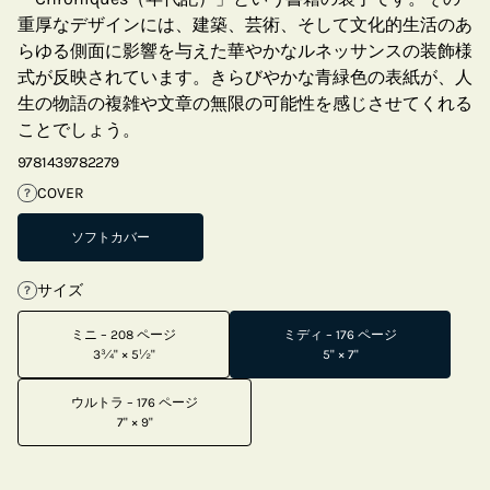
重厚なデザインには、建築、芸術、そして文化的生活のあ
らゆる側面に影響を与えた華やかなルネッサンスの装飾様
式が反映されています。きらびやかな青緑色の表紙が、人
生の物語の複雑や文章の無限の可能性を感じさせてくれる
ことでしょう。
9781439782279
COVER
?
ソフトカバー
サイズ
?
ミニ – 208 ページ
ミディ – 176 ページ
3¾" × 5½"
5" × 7"
ウルトラ – 176 ページ
7" × 9"