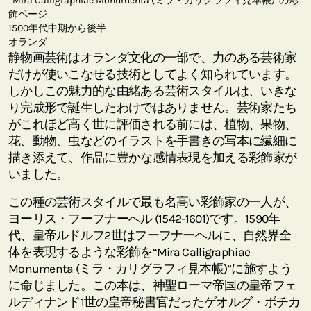
“Mira Calligraphiae Monumenta (ミラ・カリグラフィ見本帳)”の彩
飾ページ
1500年代中期から後半
オランダ
静物画芸術はオランダ文化の一部で、力のある芸術家
だけが使いこなせる技術としてよく知られています。
しかしこの魅力的な由緒ある芸術スタイルは、いきな
り完成形で誕生したわけではありません。芸術家たち
がこれほど高く世に評価される前には、植物、果物、
花、動物、虫などのイラストを手書きの写本に繊細に
描き添えて、作品に豊かな感情表現を加える彩飾家が
いました。
この種の芸術スタイルで最も名高い彩飾家の一人が、
ヨーリス・フーフナーへル (1542-1601)です。1590年
代、皇帝ルドルフ2世はフーフナーヘルに、自然界全
体を表現するような彩飾を“Mira Calligraphiae
Monumenta (ミラ・カリグラフィ見本帳)”に施すよう
に命じました。この本は、神聖ローマ帝国の皇帝フェ
ルディナンド1世の皇帝秘書官だったゲオルグ・ボチカ