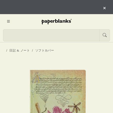
×
日記 & ノート
ソフトカバー