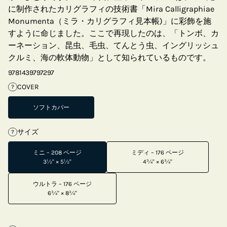
に制作されたカリグラフィの技術書「Mira Calligraphiae
Monumenta（ミラ・カリグラフィ見本帳)」に彩飾を施
すように命じました。ここで再現したのは、「トンボ、カ
ーネーション、昆虫、毛虫、てんとう虫、イングリッシュ
クルミ、海の軟体動物」として知られているものです。
9781439797297
COVER
?
ソフトカバー
サイズ
?
ミニ – 208 ページ
ミディ – 176 ページ
3½" × 5½"
4¾" × 6¾"
ウルトラ – 176 ページ
6¾" × 8¾"