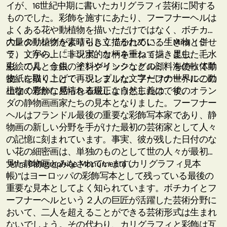
イが、16世紀中期に書いたカリグラフィ芸術に関する
ものでした。彩飾を施すにあたり、フーフナーヘルは
よくある花や動植物を描いただけではなく、ボチカイ
のレタリングをより引き立てるために、生き物と併せ
大量の動植物が素晴らしく描かれている「Mira（ミ
て、文字の上に非現実的な柄を重ねて描きました。水
ラ）」から、「トンボ、カーネーション、昆虫、毛
彩絵の具、金銀の塗料やインクなどの顔料を使って羊
虫、てんとう虫、イングリッシュクルミ、海の軟体動
皮紙に描くことで、シンプルな文字だけの世界にこの
物」を取り上げて再現しました。フーフナーヘルの動
上なく豊かな感情を表現しようとしたのです。
植物の彩飾に見られる厳正な自然主義は、後のオラン
ダの静物画画家たちの見本となりました。フーフナー
ヘルはフランドル最後の重要な彩飾写本家であり、静
物画の新しい分野を手がけた最初の芸術家として人々
の記憶に刻まれています。事実、彼が残した日付のな
い花の細密画は、単独のものとして世の人々が最初に
見た静物画とみなされています。
“Mira Calligraphiae Monumenta (カリグラフィ見本
帳)”はヨーロッパの彩飾写本として残っている最後の
重要な見本としてよく知られています。ボチカイとフ
ーフナーヘルという２人の巨匠が活躍した芸術分野に
おいて、二人を超えることができる芸術形式は生まれ
ないでしょう。その代わり、カリグラフィと彩飾は互