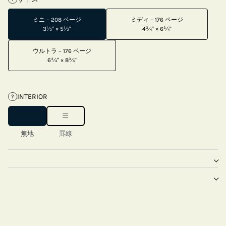
ミニ – 208 ページ
ミディ – 176 ページ
3½" × 5½"
4¾" × 6¾"
ウルトラ – 176 ページ
6¾" × 8¾"
INTERIOR
?
無地
罫線