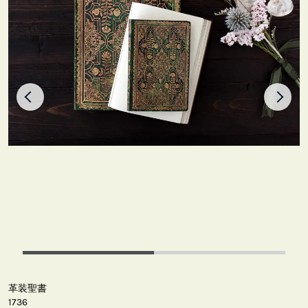
革装聖書
1736