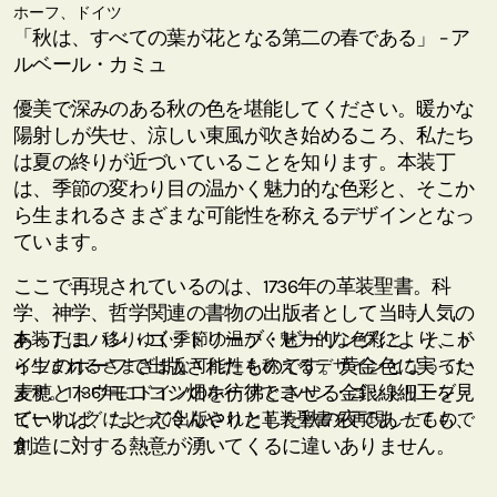
ホーフ、ドイツ
「秋は、すべての葉が花となる第二の春である」 – ア
ルベール・カミュ
優美で深みのある秋の色を堪能してください。暖かな
陽射しが失せ、涼しい東風が吹き始めるころ、私たち
は夏の終りが近づいていることを知ります。本装丁
は、季節の変わり目の温かく魅力的な色彩と、そこか
ら生まれるさまざまな可能性を称えるデザインとなっ
ています。
ここで再現されているのは、1736年の革装聖書。科
学、神学、哲学関連の書物の出版者として当時人気の
あったヨハン・ゴットリーブ・ビーリングにより、ド
本装丁は、移りゆく季節の温かく魅力的な色彩と、そこか
イツのホーフで出版されたものです。黄金色に実った
ら生まれるさまざまな可能性を称えるデザインとなってい
麦穂とトウモロコシ畑を彷彿とさせる金銀線細工を見
ます。1736年にドイツのホーフでヨハン・ゴットリーブ・
ていれば、たとえ冷んやりとした秋の夜であっても、
ビーリングによって出版された革装聖書を再現したもので
創造に対する熱意が湧いてくるに違いありません。
す。