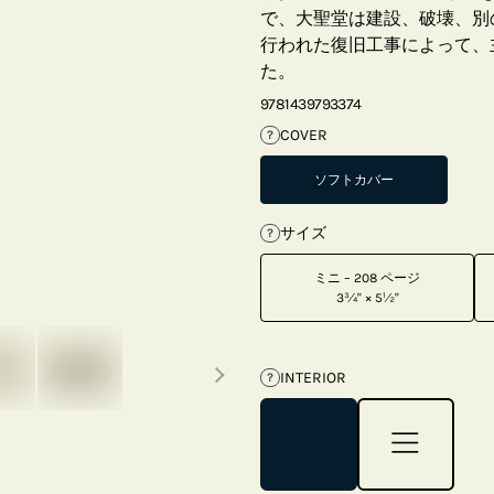
で、大聖堂は建設、破壊、別の
行われた復旧工事によって、
た。
9781439793374
COVER
?
ソフトカバー
サイズ
?
ミニ – 208 ページ
3¾" × 5½"
Next thumbnails
INTERIOR
?