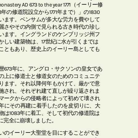
e monastery AD 673 to the year 1771（イーリー修
年の修道院設立から1771年まで）」の1830
います。ベンサムが多大な労力を費やして
麗さやその内側で見られる古き時代の珍し
います。イングランドのケンブリッジ州フ
かしい建築物は、17世紀に水が引くまでは
こともあり、歴史上のイーリー島としても
暦673年に、アングロ・サクソンの皇女であ
の上に修道士と修道女のためのコミュニテ
ります。それ以降何年もかけて、厳かで意
施され、それぞれ建て直しが繰り返されま
マークからの侵略者によって初めて壊され
70年にその再建に着手したのを皮切りに、大
は1083年に着工、そして初代の修道院は
年に完全に崩壊しました。
いのイーリー大聖堂を目にすることができ