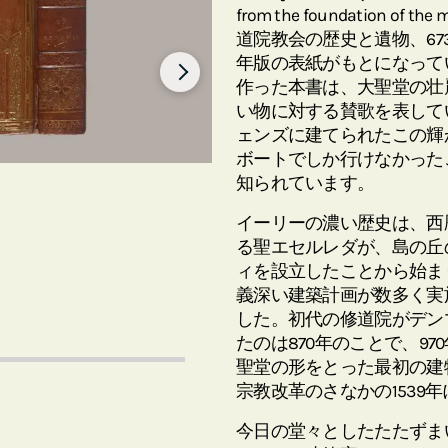
from the foundation of th
道院教会の歴史と遺物、673
年版の表紙がもとになって
作った本書は、大聖堂の壮
い物に対する賛歌を表して
ェンズに建てられたこの輝
ボートでしか行けなかった
知られています。
イーリーの濃い歴史は、西
る聖エセルレダが、島の丘
ィを設立したことから始ま
義深い建築計画が数多く実
した。初代の修道院がデン
たのは870年のことで、9
聖堂の形をとった最初の建物
宗教改革のさなかの1539
今日の堂々としたたたずま