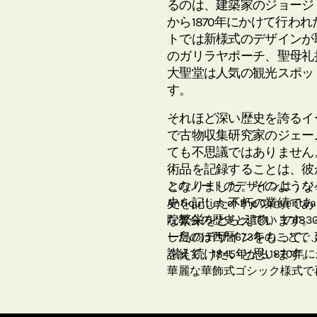
るのは、建築家のジョージ・
から1870年にかけて行わ
トでは新様式のデザインが
のガリラヤポーチ、聖母礼
大聖堂は人気の観光スポッ
す。
それほど深い歴史を誇るイ
で古物収集研究家のジェー
ても不思議ではありません
術品を記録することは、彼
となりました。そのような
このノートのデザインは，ジェームズ
史を記した不朽の業績であり
Antiquities of the Conven
な繁栄をとらえています。
院教会の歴史と遺物）"の18
ー島のデザインをもって、
したのは西暦673年のこと
讃え続けたいと思います。
を経て、1845年から187
華麗な華飾式ゴシック様式で