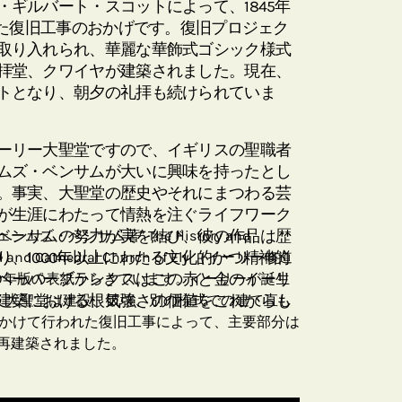
ギルバート・スコットによって、1845年
れた復旧工事のおかげです。復旧プロジェク
取り入れられ、華麗な華飾式ゴシック様式
拝堂、クワイヤが建築されました。現在、
トとなり、朝夕の礼拝も続けられていま
ーリー大聖堂ですので、イギリスの聖職者
ムズ・ベンサムが大いに興味を持ったとし
。事実、大聖堂の歴史やそれにまつわる芸
が生涯にわたって情熱を注ぐライフワーク
ベンサムの努力が実を結び、彼の作品は歴
・ベンサム著" The History and
、1000年以上にわたる文化的かつ精神的
tual and Cathedral Church of Ely （イーリー修道
ペーパーブランクスはこの赤と金のイーリ
30年版の表紙からきています。イーリーが誕生
建築における根気強さの価値をこれからも
で、大聖堂は建設、破壊、別の様式での建て直し
0年にかけて行われた復旧工事によって、主要部分は
再建築されました。