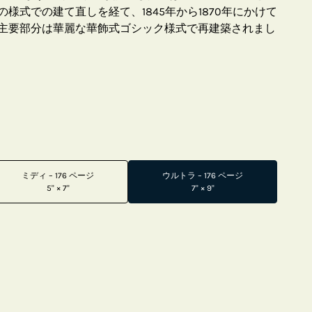
様式での建て直しを経て、1845年から1870年にかけて
主要部分は華麗な華飾式ゴシック様式で再建築されまし
ミディ – 176 ページ
ウルトラ – 176 ページ
5" × 7"
7" × 9"