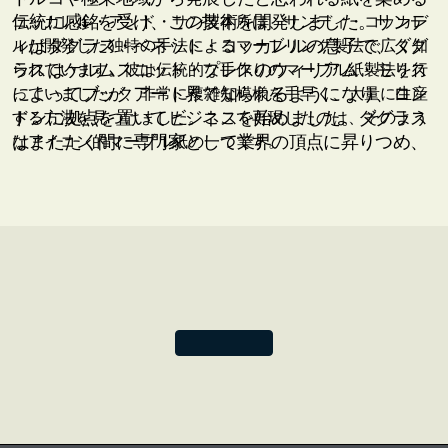
伝統に感銘を受け、この技術を開発しました。サンデ
コッカレル・アンド・サン製本所は、サンディ・コッカレ
ィはダグラス・ベネット・コッカレルの息子で、ダグ
ルが開発した独特の手法によるマーブリング製法で広く知
ラスはケルムスコット・プレスのウィリアム・モリス
られています。彼は伝統的な手作りのマーブル紙製法を行
によってブックアート界で知られるようになり、ロン
っていましたが、非常に複雑な模様を手早く、大量に生産
ドンに拠点を置いてビジネスを始めました。ダグラス
する方法を見つけました。ここで再現したのは、そのよう
はまたたく間に専門家として業界の頂点に昇りつめ、
なアイコン的マーブル紙の一つです。
1901年には今でも出版され、参考にされている教科書
「
Bookbinding and the Care of Books
（製本と本の手入
れ）」を書きました。意義深いのは、この本で学んだ
生徒の一人にシビル・パイがいたことで、彼女はペー
パーブランクスのシビル・パイ・シリーズを実現させ
てくれた素晴らしいアールデコ期の製本家です。
今日、コッカレル・アンド・サンはサンディ・コッカ
レルのマーブル紙で広く認識されています。多くの人
から「現代のレオナルド」と称されるサンディ・コッ
カレルは、骨が折れる手工芸の伝統を踏襲しました
が、後に短時間で大量に装飾紙を生産する方法を見つ
けました。これにより、サンディは父親やウィリア