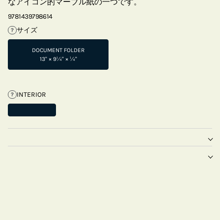
なアイコン的マーブル紙の一つです。
9781439798614
サイズ
?
DOCUMENT FOLDER
13" × 9¼" × ¼"
INTERIOR
?