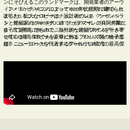
ンにそびえるこのランドマークは、開発業者のアーウ
ィン・Ｓ・チャニンによって1920年代後期に建てられ
「アメリカビジネスのロマンティックなドラマの舞台」と
ました。壮大なロビーは、設計者のレネ・シャンベラ
説明されるニューヨークのチャニンビルは、アーウィン・
ンと建築家のジャック・L・ドゥラマーレの共同作業に
Ｓ・チャニンが1920年代に建てたものです。ブロンズ製の
よって誕生したもので、熱狂的な建築ファンを引き寄
格子窓で華麗に飾られたニューヨークを代表するアールデ
せています。ロビーを豪華に飾るブロンズ製の格子窓
コ様式の最高傑作であり、ロビーは「チャンスをつかめる
は、ニューヨークを代表するアールデコ様式の最高傑
都市」というコンセプトと共に作られたものです。
作に数えられるもので、ロビーは「チャンスをつかめ
る都市」というコンセプトに合わせてモダンスタイル
に仕上げられています。 本表紙のチャニン・スパイラ
ルのデザインで再現したのは、そのような換気用格子
窓の一つで、人間の思考や感情を象徴するものとし
て、設計者はループ、渦巻き、幾何学的な線を施して
います。
熟練した匠の技が駆使されているチャニンビルは、
1978年にニューヨーク市指定歴史建造物に指定され、
1980年には米国国家歴史登録材に加えられました。現
在でもこのようなアールデコ様式の建物は、ニューヨ