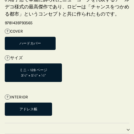
デコ様式の最高傑作であり、ロビーは「チャンスをつかめ
る都市」というコンセプトと共に作られたものです。
9781439793565
COVER
?
ハードカバー
サイズ
?
ミニ – 128 ページ
3½" × 5½" × ½"
INTERIOR
?
アドレス帳