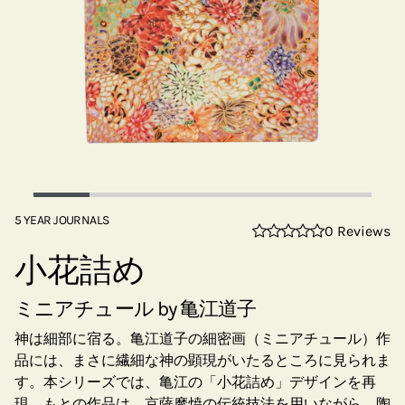
5 YEAR JOURNALS
0 Reviews
小花詰め
ミニアチュール by 亀江道子
神は細部に宿る。亀江道子の細密画（ミニアチュール）作
品には、まさに繊細な神の顕現がいたるところに見られま
す。本シリーズでは、亀江の「小花詰め」デザインを再
現。もとの作品は、京薩摩焼の伝統技法を用いながら、陶