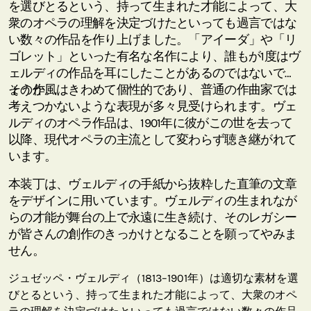
を選びとるという、持って生まれた才能によって、大
衆のオペラの理解を決定づけたといっても過言ではな
い数々の作品を作り上げました。「アイーダ」や「リ
ゴレット」といった有名な名作により、誰もが1度はヴ
ェルディの作品を耳にしたことがあるのではないでし
ょうか。
その作風はきわめて個性的であり、普通の作曲家では
考えつかないような表現が多々見受けられます。ヴェ
ルディのオペラ作品は、1901年に彼がこの世を去って
以降、現代オペラの主流として変わらず聴き継がれて
います。
本装丁は、ヴェルディの手紙から抜粋した直筆の文章
をデザインに用いています。ヴェルディの生まれなが
らの才能が舞台の上で永遠に生き続け、そのレガシー
が皆さんの創作のきっかけとなることを願ってやみま
せん。
ジュゼッペ・ヴェルディ（1813–1901年）は適切な素材を選
びとるという、持って生まれた才能によって、大衆のオペ