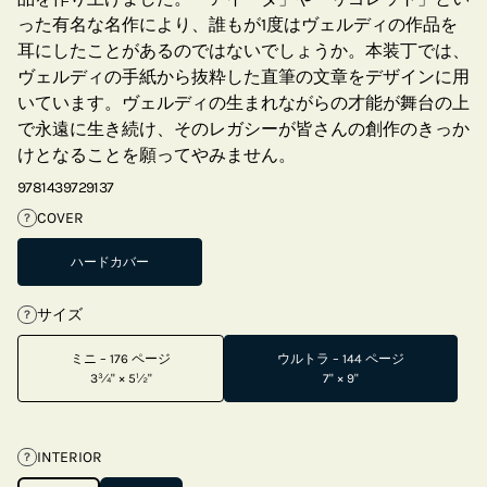
った有名な名作により、誰もが1度はヴェルディの作品を
耳にしたことがあるのではないでしょうか。本装丁では、
ヴェルディの手紙から抜粋した直筆の文章をデザインに用
いています。ヴェルディの生まれながらの才能が舞台の上
で永遠に生き続け、そのレガシーが皆さんの創作のきっか
けとなることを願ってやみません。
9781439729137
COVER
?
ハードカバー
サイズ
?
ミニ – 176 ページ
ウルトラ – 144 ページ
3¾" × 5½"
7" × 9"
INTERIOR
?