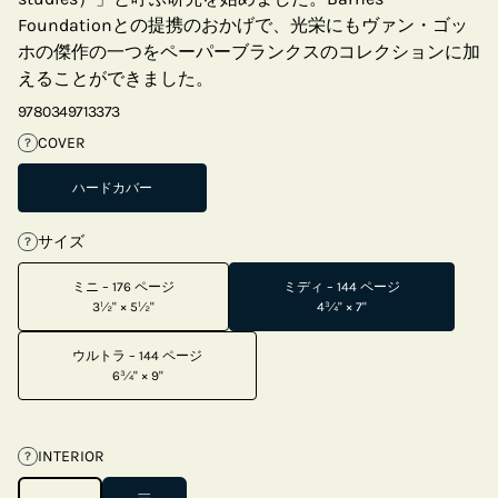
Foundationとの提携のおかげで、光栄にもヴァン・ゴッ
ホの傑作の一つをペーパーブランクスのコレクションに加
えることができました。
9780349713373
COVER
?
ハードカバー
サイズ
?
ミニ – 176 ページ
ミディ – 144 ページ
3½" × 5½"
4¾" × 7"
ウルトラ – 144 ページ
6¾" × 9"
INTERIOR
?