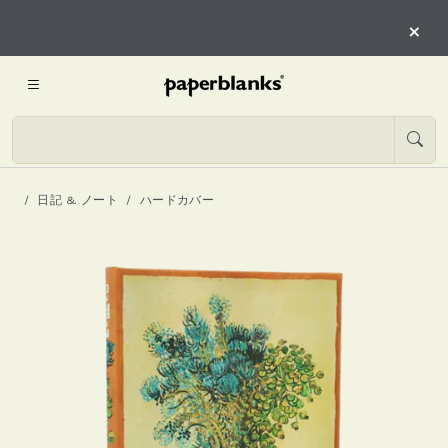
×
日記 & ノート
ハードカバー