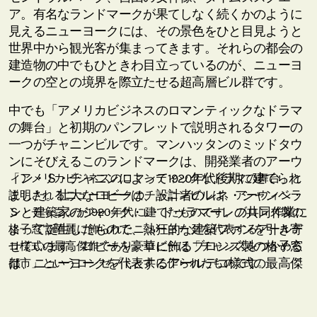
ア。有名なランドマークが果てしなく続くかのように
見えるニューヨークには、その景色をひと目見ようと
世界中から観光客が集まってきます。それらの都会の
建造物の中でもひときわ目立っているのが、ニューヨ
ークの空との境界を際立たせる超高層ビル群です。
中でも「アメリカビジネスのロマンティックなドラマ
の舞台」と初期のパンフレットで説明されるタワーの
一つがチャニンビルです。マンハッタンのミッドタウ
ンにそびえるこのランドマークは、開発業者のアーウ
ィン・Ｓ・チャニンによって1920年代後期に建てられ
「アメリカビジネスのロマンティックなドラマの舞台」と
ました。壮大なロビーは、設計者のレネ・シャンベラ
説明されるニューヨークのチャニンビルは、アーウィン・
ンと建築家のジャック・L・ドゥラマーレの共同作業に
Ｓ・チャニンが1920年代に建てたものです。ブロンズ製の
よって誕生したもので、熱狂的な建築ファンを引き寄
格子窓で華麗に飾られたニューヨークを代表するアールデ
せています。ロビーを豪華に飾るブロンズ製の格子窓
コ様式の最高傑作であり、ロビーは「チャンスをつかめる
は、ニューヨークを代表するアールデコ様式の最高傑
都市」というコンセプトと共に作られたものです。
作に数えられるもので、ロビーは「チャンスをつかめ
る都市」というコンセプトに合わせてモダンスタイル
に仕上げられています。 本表紙のチャニン・スパイラ