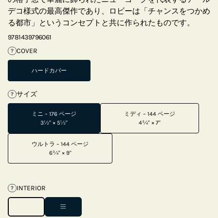
デコ様式の最高傑作であり、ロビーは「チャンスをつかめ
る都市」というコンセプトと共に作られたものです。
9781439796061
COVER
?
ハードカバー
サイズ
?
ミニ – 176 ページ
ミディ – 144 ページ
3½" × 5½"
4¾" × 7"
ウルトラ – 144 ページ
6¾" × 9"
INTERIOR
?