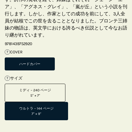
ア」、「アグネス・グレイ」、「嵐が丘」という小説を刊
行します。しかし、作家としての成功を前にして、3人全
員が結核でこの世を去ることとなりました。ブロンテ三姉
妹の物語は、英文学における誇るべき伝説として今なお語
り継がれています。
9781439752920
COVER
?
ハードカバー
サイズ
?
ミディ – 240 ページ
5" × 7"
ウルトラ – 144 ページ
7" × 9"