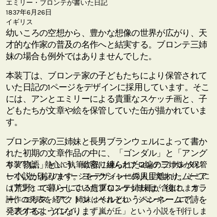
エミリー・ブロンテが書いた日記
1837年6月26日
イギリス
幼いころの空想から、豊かな想像の世界が広がり、天
才的な作家の普及の名作へと結実する。ブロンテ三姉
妹の場合も例外ではありませんでした。
本装丁は、ブロンテ家の子どもたちにより保管されて
いた日記の1ページをデザインに採用しています。そこ
には、アンとエミリーによる貴重なスケッチ画と、子
どもたちが文章や絵を保管していた缶が描かれていま
す。
ブロンテ家の三姉妹と長男ブランウェルによって書か
れた初期の文章作品の中に、「ゴンダル」と「アング
リア物語」という、緻密に練られた2編のファンタジ
本装丁は、熱心に執筆に取り組んだブロンテ三姉妹が保管
ー小説があります。ヨークシャーの人里離れたムーア
していた日記の1ページをデザインに採用しており、そこに
（荒野）で暮らしていたブロンテ姉妹は、後に、カラ
はアンとエミリーによる貴重なスケッチ画が含まれます。
ー、エリス、アクトン・ベルというペンネームで詩を
詩作の発表を経て、姉妹はそれぞれ「ジェーン・エア」、
発表するようになります。
「アグネス・グレイ」、「嵐が丘」という小説を刊行しま