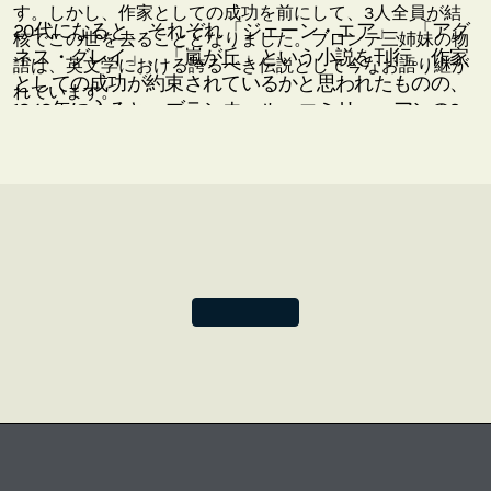
す。しかし、作家としての成功を前にして、3人全員が結
20代になると、それぞれ「ジェーン・エア」、「アグ
核でこの世を去ることとなりました。ブロンテ三姉妹の物
ネス・グレイ」、「嵐が丘」という小説を刊行。作家
語は、英文学における誇るべき伝説として今なお語り継が
としての成功が約束されているかと思われたものの、
れています。
1848年に入ると、ブランウェル、エミリー、アンの3
人が、数カ月の間にいずれも結核でこの世を去ってし
まいます。シャーロットはさらに2編の小説を執筆し
ますが、1855年に、やはり結核によって命を落とすこ
ととなります。ブロンテ三姉妹の物語は、英文学にお
ける誇るべき伝説として今なお語り継がれています。