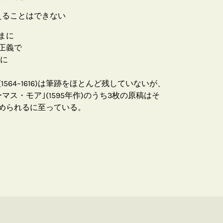
えることはできない
まに
正義で
くに
564–1616)は筆跡をほとんど残していないが、
ス・モア｣(1595年作)のうち3枚の原稿はそ
められるに至っている。