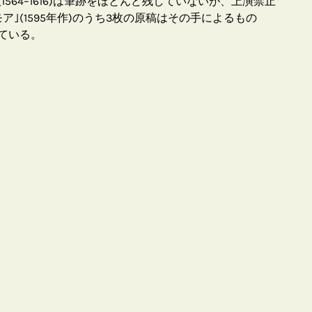
564–1616)は筆跡をほとんど残していないが、上演禁止
ア｣(1595年作)のうち3枚の原稿はその手によるもの
ている。