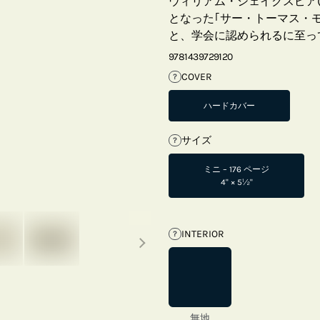
ウィリアム・シェイクスピア(1
となった｢サー・トーマス・モ
と、学会に認められるに至っ
9781439729120
COVER
?
ハードカバー
サイズ
?
ミニ – 176 ページ
4" × 5½"
Next thumbnails
INTERIOR
?
無地