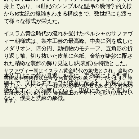
身上であり、14世紀のシンプルな型押の幾何学的文様
から16世紀の複雑きわまる構成まで、数世紀にも渡っ
て様々な様式が栄えた。
イスラム黄金時代の流れを受けたペルシャのサファヴ
ィー朝様式は、製本工芸の最高峰。中央に列を成した
メダリオン、四分円、動植物のモチーフ、五角形の折
り返し袖、切り抜いた皮革に色紙、金箔が絶妙に配さ
れた精緻な装飾の飾り見返し(内表紙)を特徴とした。
サファヴィー朝はイスラム黄金時代の象徴とされ、当時の
本装丁はこの飾り見返しを基に、手作業による型押し
芸術家や芸術技法は今なお賞賛の対象となっています。本
細工で、文様とモチーフが皮革に配され、比類なく精
装丁は、サファヴィー様式の製本の特徴である上下対称の
緻な装丁として結実している。現代にあっても変わら
五角形の折り返し袖、金銀細工のデザインを取り入れてい
ない、優美と洗練の象徴。
ます。