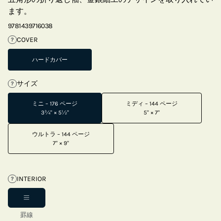
ます。
9781439716038
COVER
?
ハードカバー
サイズ
?
ミニ – 176 ページ
ミディ – 144 ページ
3¾" × 5½"
5" × 7"
ウルトラ – 144 ページ
7" × 9"
INTERIOR
?
罫線