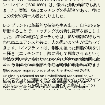
ン・レイン（1606–1669）は、優れた銅版画家でもあり
ました。実際、彼はエッチングの先駆者であり、後に
この分野の第一人者となりました。
レンブラントは革新的な技法を生み出し、自らの技を
研磨することで、エッチングの分野に変革を起こしま
した。独特の軽妙なタッチからは、影や細部の得も言
われぬニュアンスと共に、人の思いまでもが伝わって
きます。レンブラントは、銅板を覆った樹脂の膜を引
っ掻き（エッチング）、酸に浸して腐食させるという
手法を用いていました。エッチングされた線は溝にな
One of the world’s greatest painters, Rembrandt van Rijn
り、そこにインクを詰めることで紙に絵を転写できま
was an equally accomplished etcher, as shown in this
す。
landscape-inspired piece titled
The Windmill
(1641).
Originally released as an Embellished Manuscript, we
レンブラントは祖国オランダの風景からたびたびイン
have brought back this journal design to honour
スピレーションを得ており、1641年に完成したこの
Rembrandt on the 350th anniversary of his death.
「風車」も例外ではありません。ドライポイント・エ
ッチングの技法として、レンブラントは酸を筆で載せ
て独特の線を生み出しました。この作品では、空に斜