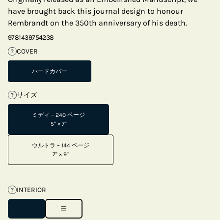
have brought back this journal design to honour
Rembrandt on the 350th anniversary of his death.
9781439754238
COVER
?
ハードカバー
サイズ
?
ミディ – 240 ページ
5" × 7"
ウルトラ – 144 ページ
7" × 9"
INTERIOR
?