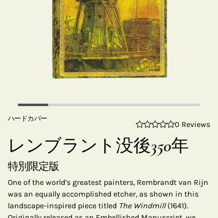
ハードカバー
0 Reviews
レンブラント没後350年
特別限定版
One of the world’s greatest painters, Rembrandt van Rijn
was an equally accomplished etcher, as shown in this
landscape-inspired piece titled
The Windmill
(1641).
Originally released as an Embellished Manuscript, we