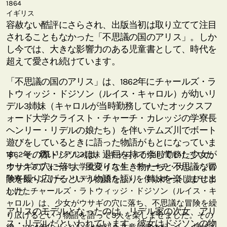
1864
イギリス
容赦ない酷評にさらされ、出版当初は取り立てて注目
されることもなかった「不思議の国のアリス」。しか
し今では、大きな影響力のある児童書として、時代を
超えて愛され続けています。
「不思議の国のアリス」は、1862年にチャールズ・ラ
トウィッジ・ドジソン（ルイス・キャロル）が幼いリ
デル3姉妹（キャロルが当時勤務していたオックスフ
ォード大学クライスト・チャーチ・カレッジの学寮長
ヘンリー・リデルの娘たち）を伴いテムズ川でボート
遊びをしているときに語った物語がもとになっていま
す。その際ドジソンは、退屈を持て余していた少女が
1862年、幼いリデル3姉妹（キャロルが当時勤務していた
ウサギの穴に落ち、風変りな生き物たちと不思議な冒
オックスフォード大学クライスト・チャーチ・カレッジの
険を繰り広げるという物語を語り、姉妹を楽しませま
学寮長ヘンリー・リデルの娘たち）を伴いボート遊びに出
した。
かけたチャールズ・ラトウィッジ・ドジソン（ルイス・キ
ャロル）は、少女がウサギの穴に落ち、不思議な冒険を繰
アリスのモデルとなったのは、リデル家の次女、アリ
り広げるという物語を語って3人を楽しませました。その
ス・リデルだといわれています。彼女はドジソンの物