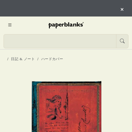
×
日記 & ノート
ハードカバー