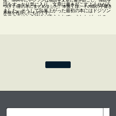
後、1864年にドジソンは物語を文章に書き起こし、挿絵を
語をすっかり気に入り、文章に書き起こすようせがみ
つけて1冊の本にまとめました。本装丁は、その際の手書き
ました。そうして出来上がった最初の本にはドジソン
原稿を再現したものです。
自身の手になる挿絵が添えられていましたが、その
後、公式に出版するにあたって、ジョン・テニエルに
よる素描が採用されることとなりました。1871年に続
編となる「鏡の国のアリス」が刊行されるころには、
アリスは多くの読者の心を捉えていました。2冊のア
リスの物語は、その不条理な修辞的表現、風変わりな
ロジック、卓越した言葉遊びで知られています。
本装丁は、ドジソンの挿絵のついた1864年版の手書き
原稿を再現したものです。