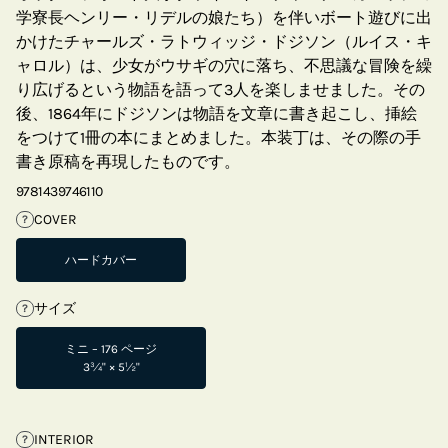
学寮長ヘンリー・リデルの娘たち）を伴いボート遊びに出
かけたチャールズ・ラトウィッジ・ドジソン（ルイス・キ
ャロル）は、少女がウサギの穴に落ち、不思議な冒険を繰
り広げるという物語を語って3人を楽しませました。その
後、1864年にドジソンは物語を文章に書き起こし、挿絵
をつけて1冊の本にまとめました。本装丁は、その際の手
書き原稿を再現したものです。
9781439746110
COVER
?
ハードカバー
サイズ
?
ミニ – 176 ページ
3¾" × 5½"
INTERIOR
?