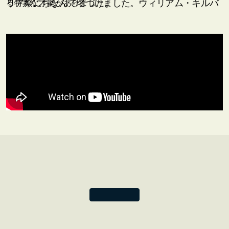
リア祭にちなんで名づけました。ウィリアム・キルバ
る特異な才能がありました。
ーンのデザインは1700年代後半に作られたものです
が、その魅力は不変です。
モリスと同様に、キルバーンもまだ存命中であった時
から、人としても作品自体も重要な役割を果たし、あ
とに続く装飾芸術家たちに影響を与えました。彼の作
品の人気が高まるにつれ、実力の劣った職人や大量生
産する組織などによって模倣されるようになりまし
た。自身の作品があちらこちらで複製されていること
を知ったキルバーンは、作品の知的財産を守ろうとし
ました。作家の権利を守る活動家となり、テキスタイ
ル業界における著作権の保護を議会に訴えた彼は、後
のテキスタイル作家たちが繁栄するための道を開いた
のです。
しかし努力もむなしく、残念ながらキルバーンは著作
権侵害を止めることができませんでした。彼のデザイ
ンは模倣され続け、ついに1818年に彼は破産の末に亡
くなりました。ここでキルバーンのプリントに再び息