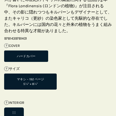
『Flora Londinensis (ロンドンの植物)』が注目される
中、その影に隠れつつもキルバーンもデザイナーとして、
またキャリコ（更紗）の染色家として先駆的な存在でし
た。キルバーンには国内の花々と外来の植物をうまく組み
合わせる特異な才能がありました。
9781439781401
COVER
?
ハードカバー
サイズ
?
マキシ – 192 ページ
5¼" × 8¼"
INTERIOR
?