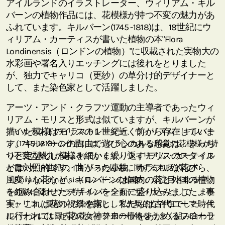
アイルランドのイラストレーター、ウィリアム・キル
バーンの植物作品には、花模様が持つ不変の魅力があ
ふれています。キルバーン(1745 -1818)は、18世紀にウ
ィリアム・カーティスが書いた植物の本"Flora
Londinensis（ロンドンの植物）"に収載された実物大の
水彩画や署名入りエッチングには後れをとりました
が、独力でキャリコ（更紗）の草分け的デザイナーと
して、また染色家として活躍しました。
アーツ・アンド・クラフツ運動の主導者であったウィ
リアム・モリスと形式は似ていますが、キルバーンが
描いた模様はモリスの１世紀近く前から存在していま
アイルランドのイラストレーター、ウィリアム・キルバー
す。キルバーンの自由で遊び心のある感覚は、きっち
ン (1745-1818) の作品には、クラシカルな印象の花模様が持
りと定型化し模様を細かく繰り返すモリスのスタイル
つ不変の魅力があふれています。ウィリアム・カーティス
とは対照的です。曲がった小枝、カラフルな花びら、
が書いた18世紀のイギリスの園芸に関する包括的な本
風変りな花など、キルバーンは国内の花と外国の植物
『Flora Londinensis (ロンドンの植物)』が注目される中、
を組み合わせたデザインを全面に盛り込みました。事
その影に隠れつつもキルバーンもデザイナーとして、また
実、これは花の祝祭を指し、私たちは古代ローマ時代
キャリコ（更紗）の染色家として先駆的な存在でした。キ
に行われていた花の女神フローラをあがめるフローラ
ルバーンには国内の花々と外来の植物をうまく組み合わせ