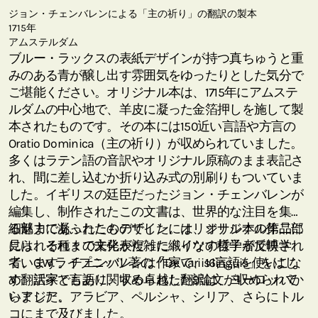
ジョン・チェンバレンによる「主の祈り」の翻訳の製本
1715年
アムステルダム
ブルー・ラックスの表紙デザインが持つ真ちゅうと重
みのある青が醸し出す雰囲気をゆったりとした気分で
ご堪能ください。オリジナル本は、1715年にアムステ
ルダムの中心地で、羊皮に凝った金箔押しを施して製
本されたものです。その本には150近い言語や方言の
Oratio Dominica（主の祈り）が収められていました。
多くはラテン語の音訳やオリジナル原稿のまま表記さ
れ、間に差し込むか折り込み式の別刷りもついていま
した。イギリスの廷臣だったジョン・チェンバレンが
編集し、制作されたこの文書は、世界的な注目を集め
る魅力にあふれたものでした。オリジナル本の第二部
細部まで凝ったこのデザインには、オリジナル作品に
には、それまで未発表だったドイツの哲学者で博学
見られる種々の文化が複雑に織りなす様子が反映され
者、G.W.ライプニッツ著の「De variis linguis」をはじ
ています。チェンバレンは作家で、16言語を使いこな
め、活字と言語に関する卓越した9論文が収められて
す翻訳家でもあり、収められた翻訳は、ヨーロッパか
いました。
らアジア、アラビア、ペルシャ、シリア、さらにトル
コにまで及びました。