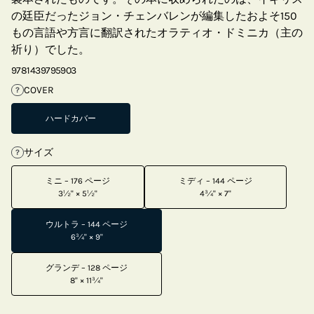
の廷臣だったジョン・チェンバレンが編集したおよそ150
もの言語や方言に翻訳されたオラティオ・ドミニカ（主の
祈り）でした。
9781439795903
COVER
?
ハードカバー
サイズ
?
ミニ – 176 ページ
ミディ – 144 ページ
3½" × 5½"
4¾" × 7"
ウルトラ – 144 ページ
6¾" × 9"
グランデ – 128 ページ
8" × 11¾"