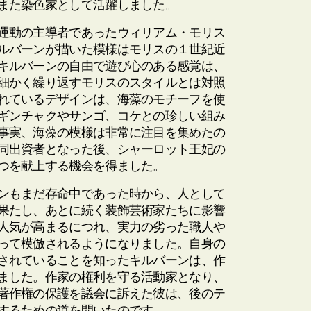
また染色家として活躍しました。
運動の主導者であったウィリアム・モリス
ルバーンが描いた模様はモリスの１世紀近
キルバーンの自由で遊び心のある感覚は、
細かく繰り返すモリスのスタイルとは対照
れているデザインは、海藻のモチーフを使
ギンチャクやサンゴ、コケとの珍しい組み
事実、海藻の模様は非常に注目を集めたの
同出資者となった後、シャーロット王妃の
つを献上する機会を得ました。
ンもまだ存命中であった時から、人として
果たし、あとに続く装飾芸術家たちに影響
人気が高まるにつれ、実力の劣った職人や
って模倣されるようになりました。自身の
されていることを知ったキルバーンは、作
ました。作家の権利を守る活動家となり、
著作権の保護を議会に訴えた彼は、後のテ
するための道を開いたのです。