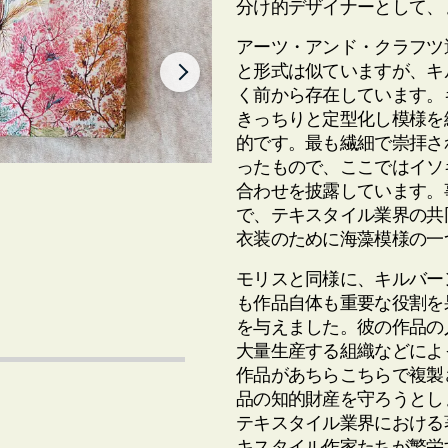
分け的デザイナーとして、
アーツ・アンド・クラフツ
と形式は似ていますが、キ
く前から存在しています。
きっちりと定型化し模様を
的です。最も繊細で崇拝さ
ったもので、ここではイソ
合わせを披露しています。
で、テキスタイル業界の共
衣装のために海藻模様の一
モリスと同様に、キルバー
も作品自体も重要な役割を
を与えました。彼の作品の
大量生産する組織などによ
作品があちらこちらで複製
品の知的財産を守ろうとし
テキスタイル業界における
キスタイル作家たちが繁栄