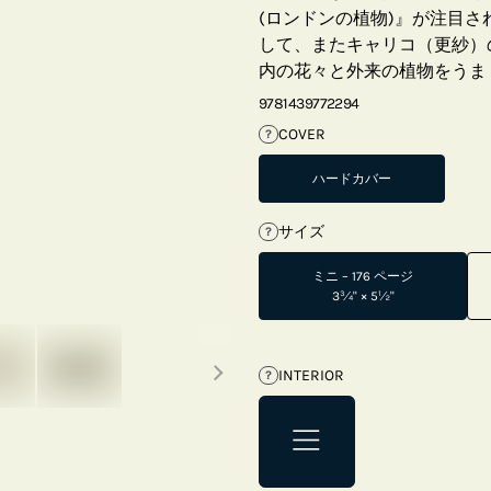
(ロンドンの植物)』が注目
して、またキャリコ（更紗）
内の花々と外来の植物をうま
9781439772294
COVER
?
ハードカバー
サイズ
?
ミニ – 176 ページ
3¾" × 5½"
Next thumbnails
INTERIOR
?