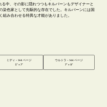
される中、その影に隠れつつもキルバーンもデザイナーと
の染色家として先駆的な存在でした。キルバーンには国
く組み合わせる特異な才能がありました。
ミディ – 144 ページ
ウルトラ – 144 ページ
5" × 7"
7" × 9"