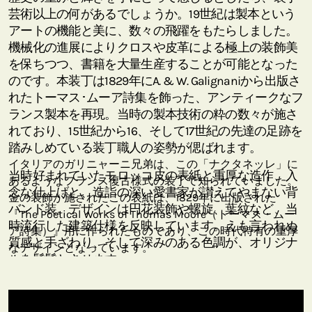
芸術以上の何があるでしょうか。19世紀は製本という
アートの機能と美に、数々の飛躍をもたらしました。
機械化の進展によりクロスや皮革による極上の装飾美
を保ちつつ、書籍を大量生産することが可能となった
のです。本装丁は1829年にA. & W. Galignaniから出版さ
れたトーマス･ムーア詩集を飾った、アンティークなフ
ランス製本を再現。当時の製本技術の粋の数々が施さ
れており、15世紀から16、そして17世紀の先達の足跡を
踏みしめている装丁職人の姿勢が偲ばれます。
イタリアのガリニャーニ兄弟は、この「ナクタネッレ」に
当時好まれていたモロッコ皮の表紙と重厚な造作、入
あるようなフランス復古様式の装丁で知られていました。
念な仕上げと、造詣の深い愛書家が讃えてやまない背
金の装飾が施されたこの表紙は、1829年に出版された
バンド装。デザインは円花装飾や螺旋、葉紋など、当
『The Poetical Works of Thomas Moore（トーマス・ムー
時流行した建築仕様を反映しています。えも言われぬ
ア詩集）』用に作られたものであり、この時代特有の重厚
質感と手ざわり、そして深みのある色調が、オリジナ
なデザインとなっています。
ルを髣髴とさせます。