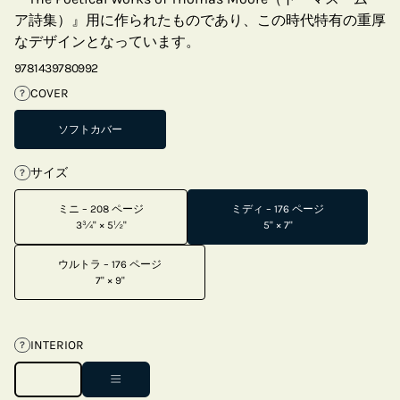
ア詩集）』用に作られたものであり、この時代特有の重厚
なデザインとなっています。
9781439780992
COVER
?
ソフトカバー
サイズ
?
ミニ – 208 ページ
ミディ – 176 ページ
3¾" × 5½"
5" × 7"
ウルトラ – 176 ページ
7" × 9"
INTERIOR
?