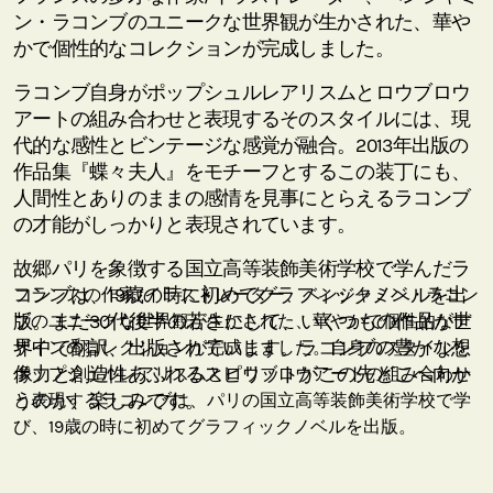
ン・ラコンブのユニークな世界観が生かされた、華や
かで個性的なコレクションが完成しました。
ラコンブ自身がポップシュルレアリスムとロウブロウ
アートの組み合わせと表現するそのスタイルには、現
代的な感性とビンテージな感覚が融合。2013年出版の
作品集『蝶々夫人』をモチーフとするこの装丁にも、
人間性とありのままの感情を見事にとらえるラコンブ
の才能がしっかりと表現されています。
故郷パリを象徴する国立高等装飾美術学校で学んだラ
コンブは、19歳の時に初めてグラフィックノベルを出
フランスの作家/イラストレーター、ベンジャミン・ラコン
版。まだ30代後半の若さにして、いくつもの作品が世
ブのユニークな世界観が生かされた、華やかで個性的なデ
界中で翻訳、出版されています。ラコンブの豊かな想
ザインのコレクションが完成しました。自身のスタイルを
像力と創造性あふれるスピリットがこの先どこへ向か
ポップシュルレアリスムとロウブロウアートの組み合わせ
うのか、楽しみです。
と表現するラコンブは、パリの国立高等装飾美術学校で学
び、19歳の時に初めてグラフィックノベルを出版。