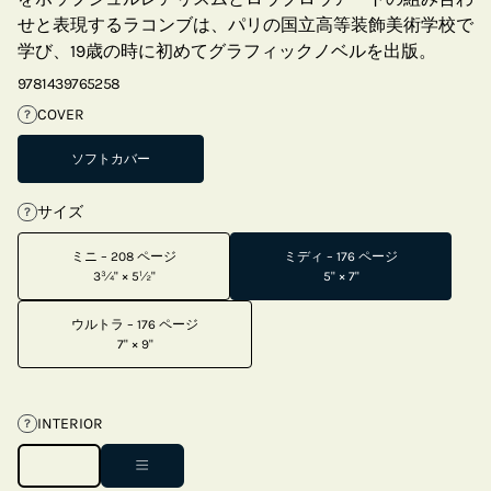
せと表現するラコンブは、パリの国立高等装飾美術学校で
学び、19歳の時に初めてグラフィックノベルを出版。
9781439765258
COVER
?
ソフトカバー
サイズ
?
ミニ – 208 ページ
ミディ – 176 ページ
3¾" × 5½"
5" × 7"
ウルトラ – 176 ページ
7" × 9"
INTERIOR
?