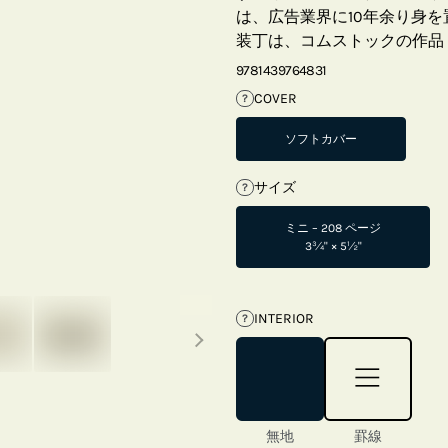
は、広告業界に10年余り身
装丁は、コムストックの作品「
9781439764831
COVER
?
ソフトカバー
サイズ
?
ミニ – 208 ページ
3¾" × 5½"
Next thumbnails
INTERIOR
?
無地
罫線