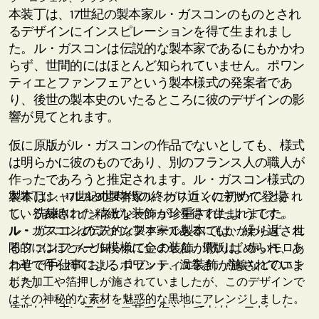
本装丁は、17世紀の製本家ル・ガスコンのものとされ
るデザインにインスピレーションを得て生まれまし
た。ル・ガスコンは伝説的な製本家であるにもかかわ
らず、世間的にはほとんど知られていません。ポワン
ティエとファンフェアという製本様式の発案者であ
り、後世の製本史のいたるところに彼のデザインの影
響が見てとれます。
仮に原版がル・ガスコンの作品でないとしても、様式
は明らかに彼のものであり、別のフランス人の職人が
作ったであろうと推定されます。ル・ガスコン様式の
製本はシャルル9世時代の終わり近くに初めて登場
本装丁は、17世紀の製本家ル・ガスコンのデザインとされ
し、洗練された精緻な装飾が珍重されたようです。
ている表紙にインスピレーションを得て生まれました。
ル・ガスコンのファンファール製本では、繰り返され
ル・ガスコンは伝説的な製本家であるにもかかわらず、世
るファンファール模様に金の装飾が散りばめられ、あ
間的にはほとんど知られていません。原版は、赤いモロッ
わせて手仕事によるポワンティエ装飾が施されていま
コ革で作られており、ロゼット、渦巻き、点線などのエン
した。
ボス加工や箔押しが施されていましたが、このデザインで
はその神秘的な素材を魅惑的な黒地にアレンジしました。
原版は、赤いモロッコ革で作られており、ロゼット、