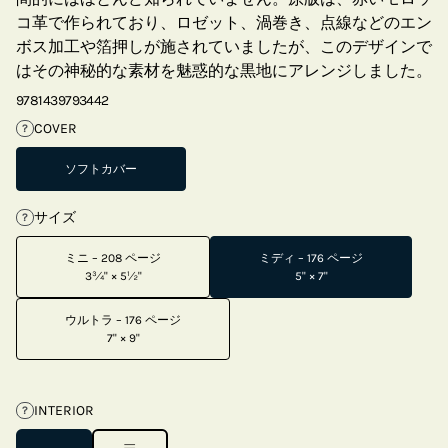
コ革で作られており、ロゼット、渦巻き、点線などのエン
ボス加工や箔押しが施されていましたが、このデザインで
はその神秘的な素材を魅惑的な黒地にアレンジしました。
9781439793442
COVER
?
ソフトカバー
サイズ
?
ミニ – 208 ページ
ミディ – 176 ページ
3¾" × 5½"
5" × 7"
ウルトラ – 176 ページ
7" × 9"
INTERIOR
?