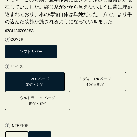
在していました。綴じ糸が外から見えないように背に埋め
込まれており、本の構造自体は単純だった一方で、より手
の込んだ装飾が施されるようになっていきました。
9781439796283
COVER
?
ソフトカバー
サイズ
?
ミニ – 208 ページ
ミディ – 176 ページ
3½" × 5½"
4¾" × 6¾"
ウルトラ – 176 ページ
6¾" × 8¾"
INTERIOR
?