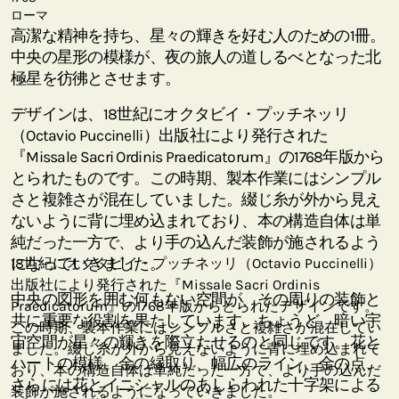
ローマ
高潔な精神を持ち、星々の輝きを好む人のための1冊。
中央の星形の模様が、夜の旅人の道しるべとなった北
極星を彷彿とさせます。
デザインは、18世紀にオクタビイ・プッチネッリ
（Octavio Puccinelli）出版社により発行された
『Missale Sacri Ordinis Praedicatorum』の1768年版から
とられたものです。この時期、製本作業にはシンプル
さと複雑さが混在していました。綴じ糸が外から見え
ないように背に埋め込まれており、本の構造自体は単
純だった一方で、より手の込んだ装飾が施されるよう
になっていきました。
18世紀にオクタビイ・プッチネッリ（Octavio Puccinelli）
出版社により発行された『Missale Sacri Ordinis
中央の図形を囲む何もない空間が、その周りの装飾と
Praedicatorum』の1768年版からとられたデザインです。
共に重要な役割を果たしています。ちょうど、暗い宇
この時期、製本作業にはシンプルさと複雑さが混在してい
宙空間が星々の輝きを際立たせるのと同じです。花と
ました。綴じ糸が外から見えないように背に埋め込まれて
ハートの模様、金の縁取り、幅広のライン、金の点、
おり、本の構造自体は単純だった一方で、より手の込んだ
さらには花とイニシャルのあしらわれた十字架による
装飾が施されるようになっていきました。