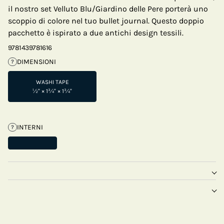
il nostro set Velluto Blu/Giardino delle Pere porterà uno
scoppio di colore nel tuo bullet journal. Questo doppio
pacchetto è ispirato a due antichi design tessili.
9781439781616
DIMENSIONI
?
WASHI TAPE
½" × 1¾" × 1¾"
INTERNI
?