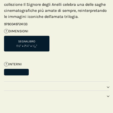
collezione Il Signore degli Anelli celebra una delle saghe
cinematografiche più amate di sempre, reinterpretando
le immagini iconiche dell'amata trilogia.
9780349724133
DIMENSIONI
?
SEGNALIBRO
1½" × 7¼" × ¹⁄₃₂"
INTERNI
?