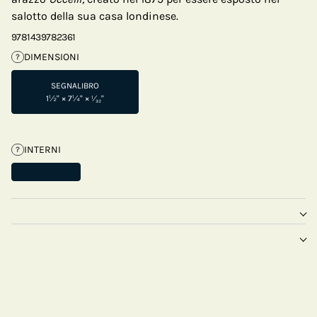
salotto della sua casa londinese.
9781439782361
DIMENSIONI
?
SEGNALIBRO
1½" × 7¼" × ¹⁄₃₂"
INTERNI
?