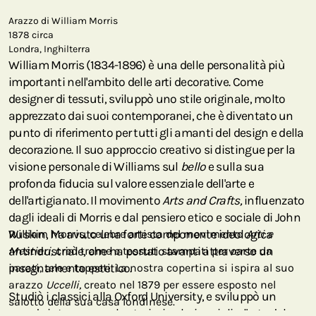
Arazzo di William Morris
1878 circa
Londra, Inghilterra
William Morris (1834-1896) è una delle personalità più
importanti nell'ambito delle arti decorative. Come
designer di tessuti, sviluppò uno stile originale, molto
apprezzato dai suoi contemporanei, che è diventato un
punto di riferimento per tutti gli amanti del design e della
decorazione. Il suo approccio creativo si distingue per la
visione personale di Williams sul
bello
e sulla sua
profonda fiducia sul valore essenziale dell'arte e
dell'artigianato. Il movimento
Arts and Crafts,
influenzato
dagli ideali di Morris e dal pensiero etico e sociale di John
Ruskin, ha avuto una forte componente ideologica
William Morris, celebre artista del movimento
Arti e
antindustriale, che ha portato avanti attraverso un
Mestieri,
creò trame e tessuti stampati per carte da
insegnamento estetico.
parati, tele e tappeti. La nostra copertina si ispira al suo
arazzo
Uccelli,
creato nel 1879 per essere esposto nel
Studiò i classici alla Oxford University, e sviluppò un
salotto della sua casa londinese.
grande interesse per la storia, i valori sociali e l'arte del