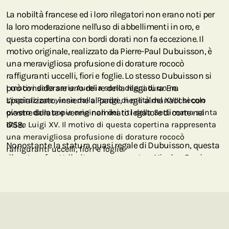
La nobiltà francese ed i loro rilegatori non erano noti per
la loro moderazione nell'uso di abbellimenti in oro, e
questa copertina con bordi dorati non fa eccezione. Il
motivo originale, realizzato da Pierre-Paul Dubuisson, è
una meravigliosa profusione di dorature rococò
raffiguranti uccelli, fiori e foglie. Lo stesso Dubuisson si
può considerare uno dei re della rilegatura. Era
I motivi della serie Aurelia sono degni di un re.
specializzato, insieme al padre, negli almanacchi con
L’ispirazione viene dalla Parigi di metà del XVIII secolo
piastre dorate e venne nominato legatore di corte nel
ovvero dalle copie originali dei riti della Settimana santa
1758.
del re Luigi XV. Il motivo di questa copertina rappresenta
una meravigliosa profusione di dorature rococò
Nonostante la statura quasi regale di Dubuisson, questa
raffiguranti uccelli, fiori e foglie.
rilegatura fu attribuita erroneamente a Nicolas-Denise
Derome le
jeune,
un altro celebre rilegatore francese
dell'epoca. E come Dubuisson, Derome non è estraneo
alla nostra collezione Paperblanks in quanto è il suo
motivo mediæval “au semé” che gratifica le nostre
copertine di Mosaico Parigino!