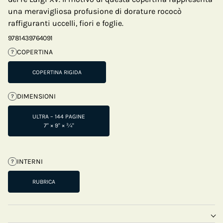
una meravigliosa profusione di dorature rococò
raffiguranti uccelli, fiori e foglie.
9781439764091
COPERTINA
?
COPERTINA RIGIDA
DIMENSIONI
?
ULTRA – 144 PAGINE
7" × 9" × ¾"
INTERNI
?
RUBRICA