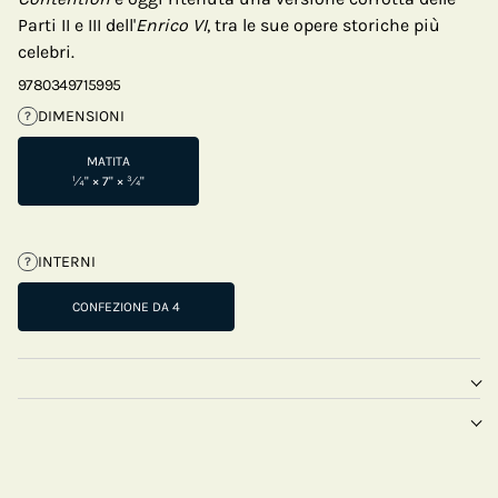
Parti II e III dell'
Enrico VI
, tra le sue opere storiche più
celebri.
9780349715995
DIMENSIONI
?
MATITA
¼" × 7" × ¾"
INTERNI
?
CONFEZIONE DA 4