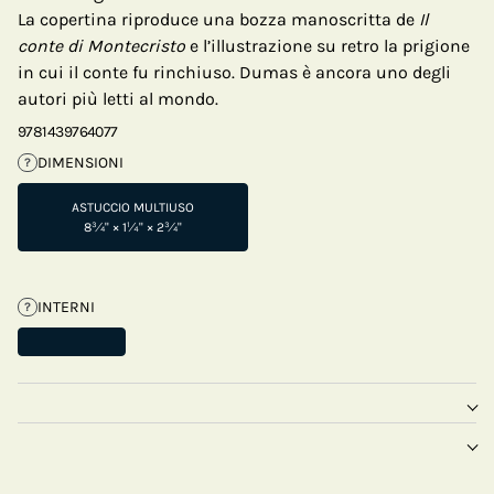
La copertina riproduce una bozza manoscritta de
Il
conte di Montecristo
e l’illustrazione su retro la prigione
in cui il conte fu rinchiuso. Dumas è ancora uno degli
autori più letti al mondo.
9781439764077
DIMENSIONI
?
ASTUCCIO MULTIUSO
8¾" × 1¼" × 2¾"
INTERNI
?