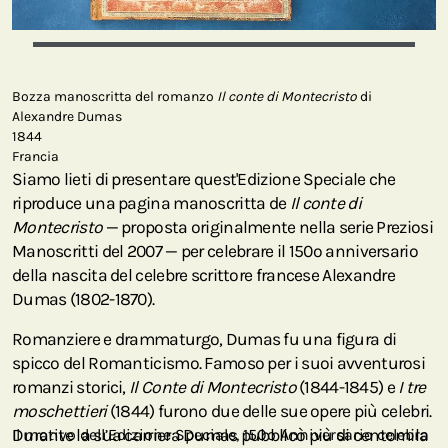
Bozza manoscritta del romanzo
Il conte di Montecristo
di
Alexandre Dumas
1844
Francia
Siamo lieti di presentare quest'Edizione Speciale che
riproduce una pagina manoscritta de
Il conte di
Montecristo
— proposta originalmente nella serie Preziosi
Manoscritti del 2007 — per celebrare il 150º anniversario
della nascita del celebre scrittore francese Alexandre
Dumas (1802-1870).
Romanziere e drammaturgo, Dumas fu una figura di
spicco del Romanticismo. Famoso per i suoi avventurosi
romanzi storici,
Il Conte di Montecristo
(1844-1845) e
I tre
moschettieri
(1844) furono due delle sue opere più celebri.
Durante la sua carriera Dumas pubblicò più di centomila
Il motivo dell’Edizione Speciale, 150o Anniversario celebra