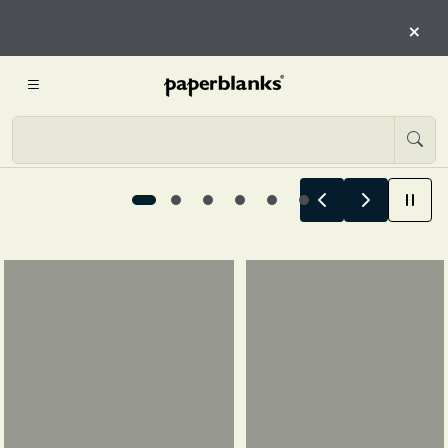
QUI
×
INIZIA L’ESPLORAZIONE
Le storie estive iniziano qui, 1 / 6