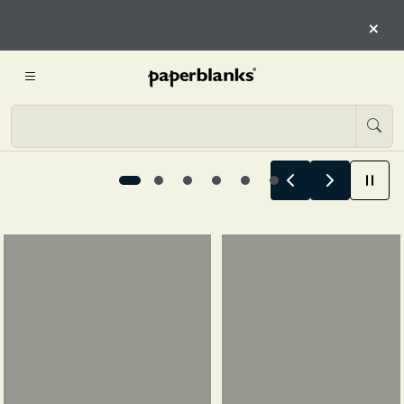
QUI
×
INIZIA L’ESPLORAZIONE
Le storie estive iniziano qui, 1 / 6