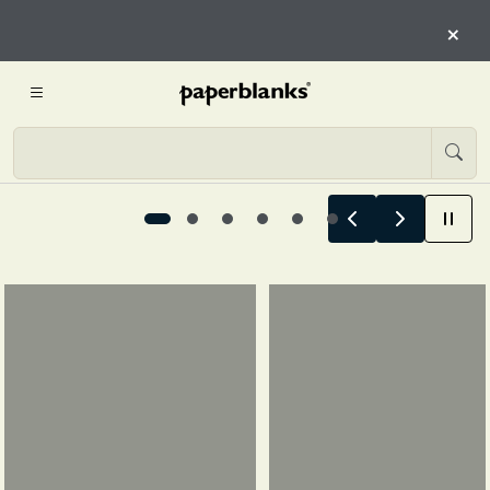
QUI
×
INIZIA L’ESPLORAZIONE
Le storie estive iniziano qui, 1 / 6