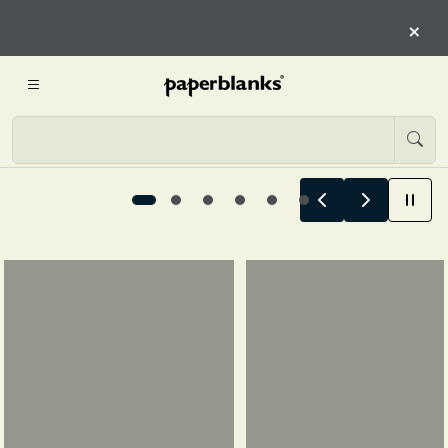
QUI
×
INIZIA L’ESPLORAZIONE
Le storie estive iniziano qui, 1 / 6