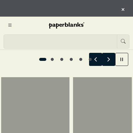
QUI
×
INIZIA L’ESPLORAZIONE
Le storie estive iniziano qui, 1 / 6