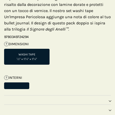
risalto dalla decorazione con lamine dorate e protetti
con un tocco di vernice. Il nostro set washi tape
Un'Impresa Pericolosa aggiunge una nota di colore al tuo
bullet journal. Il design di questo pack doppio si ispira
alla trilogia
Il Signore degli Anelli™
.
9780349724294
DIMENSIONI
?
WASHI TAPE
½" × 1¾" × 1¾"
INTERNI
?