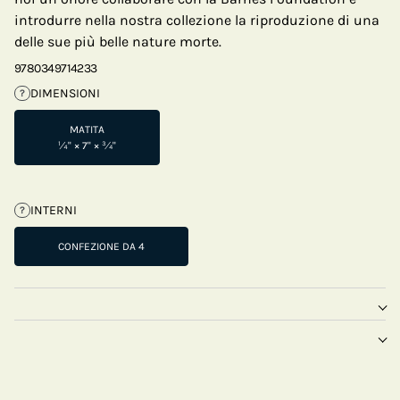
introdurre nella nostra collezione la riproduzione di una
delle sue più belle nature morte.
9780349714233
DIMENSIONI
?
MATITA
¼" × 7" × ¾"
INTERNI
?
CONFEZIONE DA 4