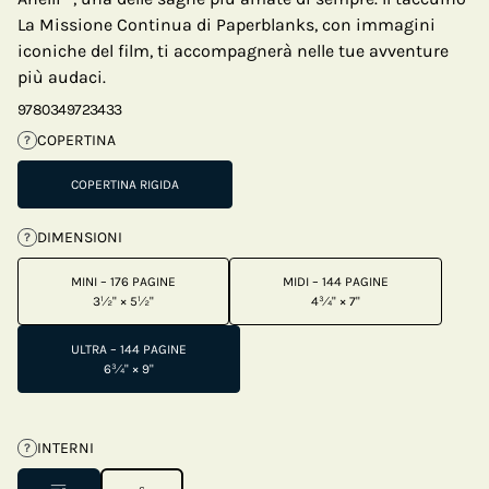
La Missione Continua di Paperblanks, con immagini
iconiche del film, ti accompagnerà nelle tue avventure
più audaci.
9780349723433
COPERTINA
?
COPERTINA RIGIDA
DIMENSIONI
?
MINI – 176 PAGINE
MIDI – 144 PAGINE
3½" × 5½"
4¾" × 7"
ULTRA – 144 PAGINE
6¾" × 9"
INTERNI
?