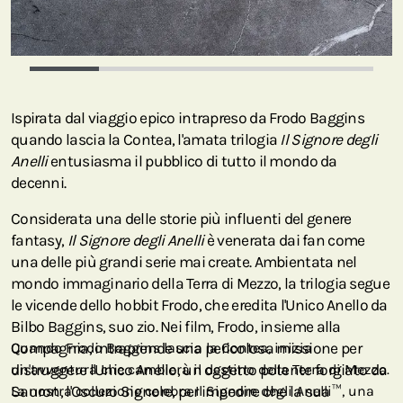
Ispirata dal viaggio epico intrapreso da Frodo Baggins
quando lascia la Contea, l'amata trilogia
Il Signore degli
Anelli
entusiasma il pubblico di tutto il mondo da
decenni.
Considerata una delle storie più influenti del genere
fantasy,
Il Signore degli Anelli
è venerata dai fan come
una delle più grandi serie mai create. Ambientata nel
mondo immaginario della Terra di Mezzo, la trilogia segue
le vicende dello hobbit Frodo, che eredita l'Unico Anello da
Bilbo Baggins, suo zio. Nei film, Frodo, insieme alla
Compagnia, intraprende una pericolosa missione per
Quando Frodo Baggins lascia la Contea, inizia
distruggere l'Unico Anello, un oggetto potente forgiato da
un'avventura che cambierà il destino della Terra di Mezzo.
Sauron, l'Oscuro Signore, per impedire che la sua
La nostra collezione celebra Il Signore degli Anelli™, una