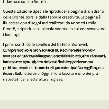
talentose sorelle Brontë.
Questa Edizione Speciale riproduce la pagina di un diario
delle Brontë, sorelle dalla febbrile creatività. La pagina è
illustrata con disegni rari realizzati da Anne ed Emily
Brontë, e riproduce la piccola scatola in cui conservavano
i loro fogli.
I primi scritti delle sorelle e del fratello, Branwell,
comprendono le cronache di due complessi mondi
Questo motivo riproduce la pagina di un diario delle
fantastici:
sorelle Brontë. Pubblicarono poesie ed in seguito romanzi,
Gondal
e
Angria.
Le sorelle Brontë, che vivevano
isolate nella brughiera dello Yorkshire, iniziarono a
come
Jane Eyre, Agnes Grey
e
Cime tempestose,
ma
pubblicare poesie usando gli pseudonimi Currer, Ellis e
morirono tutte di tubercolosi prima di poter raggiungere
Acton Bell.
il successo letterario. Oggi, il loro lascito è uno dei più
rispettati della letteratura inglese.
Ventenni, le tre ragazze pubblicano romanzi come
Jane
Eyre, Agnes Grey
e
Cime tempestose.
Nel 1848
sembravano essere pronti per affrontare carriere letterarie
di successo, ma in pochi mesi Branwell, Emily ed Anne
morirono di tubercolosi. Charlotte scrisse altri due