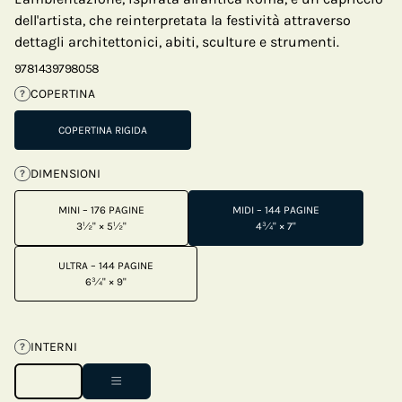
dell'artista, che reinterpretata la festività attraverso
dettagli architettonici, abiti, sculture e strumenti.
9781439798058
COPERTINA
?
COPERTINA RIGIDA
DIMENSIONI
?
MINI – 176 PAGINE
MIDI – 144 PAGINE
3½" × 5½"
4¾" × 7"
ULTRA – 144 PAGINE
6¾" × 9"
INTERNI
?