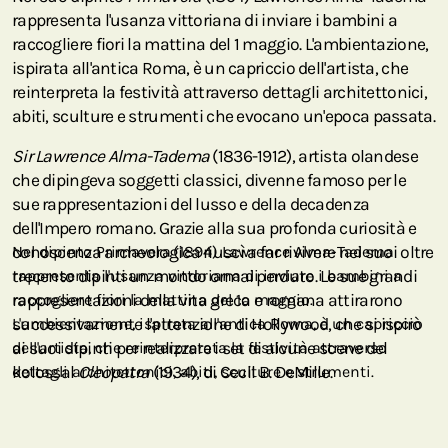
rappresenta l'usanza vittoriana di inviare i bambini a
raccogliere fiori la mattina del 1 maggio. L'ambientazione,
ispirata all'antica Roma, è un capriccio dell'artista, che
reinterpreta la festività attraverso dettagli architettonici,
abiti, sculture e strumenti che evocano un'epoca passata.
Sir Lawrence Alma-Tadema
(1836-1912), artista olandese
che dipingeva soggetti classici, divenne famoso per le
sue rappresentazioni del lusso e della decadenza
dell'Impero romano. Grazie alla sua profonda curiosità e
conoscenza archeologica riuscì a far rivivere nei suoi oltre
Nel dipinto Primavera (1894) Lawrence Alma-Tadema
trecento dipinti un mondo ormai perduto. Le sue grandi
rappresenta l'usanza vittoriana di inviare i bambini a
rappresentazioni della vita greca e romana attirarono
raccogliere fiori la mattina del 1º maggio.
successivamente l'attenzione di Hollywood, che si ispirò
L'ambientazione, ispirata all'antica Roma, è un capriccio
ai suoi dipinti per realizzare i set di alcune scene del
dell'artista, che reinterpretata la festività attraverso
kolossal
dettagli architettonici, abiti, sculture e strumenti.
Cleopatra
(1934), di Cecil B. DeMille.
È per noi un onore introdurre nella nostra collezione in
collaborazione con il
J. Paul Getty Museum
un dettaglio