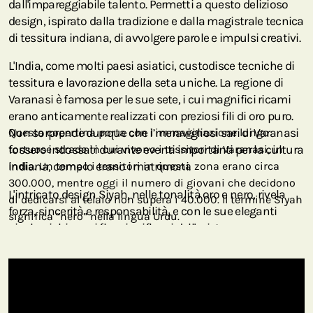
dall'impareggiabile talento. Permetti a questo delizioso
design, ispirato dalla tradizione e dalla magistrale tecnica
di tessitura indiana, di avvolgere parole e impulsi creativi.
L'India, come molti paesi asiatici, custodisce tecniche di
tessitura e lavorazione della seta uniche. La regione di
Varanasi è famosa per le sue sete, i cui magnifici ricami
erano anticamente realizzati con preziosi fili di oro puro.
Non sorprende dunque che i meravigliosi sari di Varanasi
Questa copertina porta con l’immaginazione lungo
fossero indossati durante eventi importanti per la cultura
tortuose strade in cui vivono i tessitori di Varanasi, in
indiana, come lo erano i matrimoni.
India. Un tempo i tessitori in questa zona erano circa
300.000, mentre oggi il numero di giovani che decidono
L'intricato design Siyah, nelle tonalità oro e nero, rivela
di dedicarsi al telaio non supera i 40.000. Il termine Siyah
forza, sincerità e responsabilità, e con le sue eleganti
significa “nero” nella lingua Urdu.
pieghe richiama i flussi e riflussi dell'esistenza.
Un tempo i tessitori di questa zona del nord dell'India
erano circa 300.000; mentre oggi il numero di giovani che
decidono di dedicarsi al telaio non supera i 40.000. Questa
sublime tecnica di tessitura della seta è un'arte che va