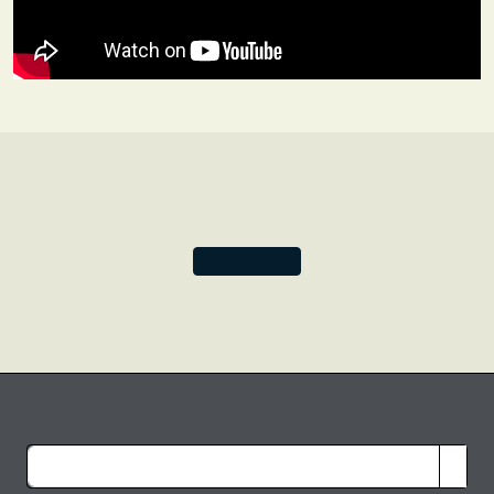
scomparendo e questo è uno dei motivi che ci porta ad
amare e fare tesoro di queste preziose sete.
Celebriamo insieme la sontuosità dei tessuti di seta che
solo Varanasi può creare.