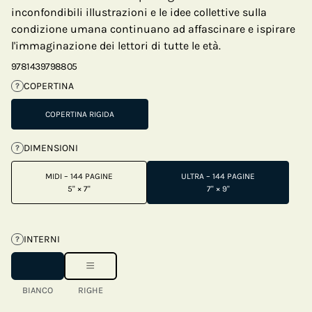
inconfondibili illustrazioni e le idee collettive sulla
condizione umana continuano ad affascinare e ispirare
l'immaginazione dei lettori di tutte le età.
9781439798805
COPERTINA
?
COPERTINA RIGIDA
DIMENSIONI
?
MIDI – 144 PAGINE
ULTRA – 144 PAGINE
5" × 7"
7" × 9"
INTERNI
?
BIANCO
RIGHE