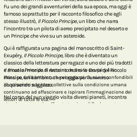
Fu uno dei grandi avventurieri della sua epoca, ma oggi è
famoso soprattutto per il racconto filosofico che egli
stesso illustrò,
Il Piccolo Principe
, un libro che narra
l’incontro tra un pilota di aereo precipitato nel deserto e
un Principe che vive su un asteroide.
Qui è raffigurata una pagina del manoscritto di Saint-
Exupéry,
Il Piccolo Principe
, libro che è diventato un
classico della letteratura per ragazzi e uno dei più tradotti
e amati al mondo. Il racconto narra la storia del Piccolo
Il Piccolo Principe
di Antoine de Saint-Exupéry è un
Principe, un bambino che viaggia per l'universo
classico della letteratura per ragazzi. Le sue inconfondibili
acquisendo saggezza.
illustrazioni e le idee collettive sulla condizione umana
continuano ad affascinare e ispirare l'immaginazione dei
Nel corso del suo viaggio visita diversi pianeti, incontra
lettori di tutte le età.
strani personaggi e affronta temi quali l'isolamento,
l'amicizia e l'amore, mentre gli incontri del Piccolo Principe
con la rosa, la volpe e l'aviatore contribuiscono ad
arricchire la qualità metaforica e il fascino stravagante
del racconto. Le inconfondibili illustrazioni di Saint-