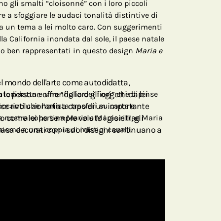
no gli smalti “cloisonné” con i loro piccoli
re a sfoggiare le audaci tonalità distintive di
ca un tema a lei molto caro. Con suggerimenti
lla California inondata dal sole, il paese natale
ono ben rappresentati in questo design
Maria e
el mondo dell'arte come autodidatta,
e persone offrendo loro gli oggetti da lei
todidatta e una “figlia dei fiori” che dipinse
ice rivoluzionaria a capo di un importante
ccanti che l’artista trasferì su carta e
 come lei ha sempre voluto i gioielli, gli
La nostra copertina Maria e Mares ritrae Maria
a casa decorati con i suoi disegni continuano a
sieme a una coppia di mistici cavalli.
ne.