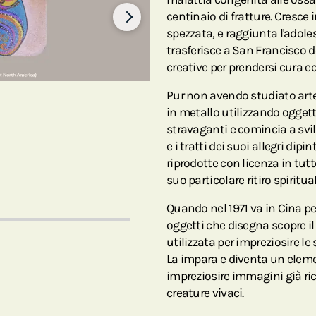
centinaio di fratture. Cresce i
spezzata, e raggiunta l'adoles
trasferisce a San Francisco d
creative per prendersi cura 
Pur non avendo studiato arte 
in metallo utilizzando oggetti 
stravaganti e comincia a svil
e i tratti dei suoi allegri di
riprodotte con licenza in tutto
suo particolare ritiro spiritual
Quando nel 1971 va in Cina p
oggetti che disegna scopre il
utilizzata per impreziosire le
La impara e diventa un elemen
impreziosire immagini già ricc
creature vivaci.