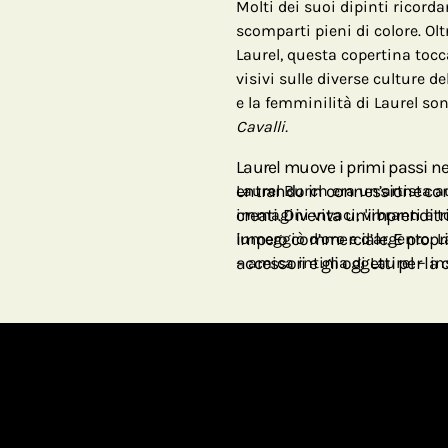
Molti dei suoi dipinti ricorda
scomparti pieni di colore. Olt
Laurel, questa copertina toc
visivi sulle diverse culture de
e la femminilità di Laurel s
Cavalli.
Laurel muove i primi passi n
entrando in connessione con l
Laurel Burch era un’artista au
creati. Diventa un'imprenditr
immagini vivaci, vibranti e to
impero commerciale. E proprio
lumeggiò d’oro e d’argento. 
accessori e gli oggetti per l
– amica intima di Laurel – in
illuminare la vita delle perso