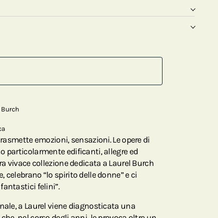
l Burch
ca
 trasmette emozioni, sensazioni. Le opere di
 particolarmente edificanti, allegre ed
tra vivace collezione dedicata a Laurel Burch
 celebrano “lo spirito delle donne” e ci
antastici felini”.
onale, a Laurel viene diagnosticata una
che, nel corso degli anni, le provoca oltre un