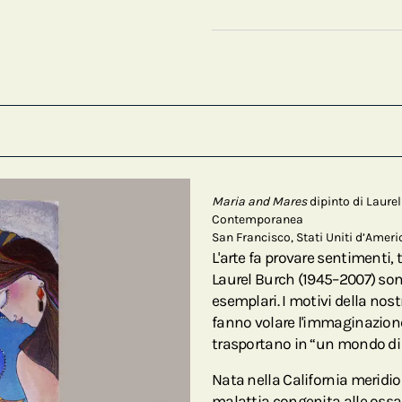
Maria and Mares
dipinto di Laure
Contemporanea
San Francisco, Stati Uniti d’Ameri
L'arte fa provare sentimenti,
Laurel Burch (1945–2007) sono
esemplari. I motivi della nos
fanno volare l'immaginazione,
trasportano in “un mondo di f
Nata nella California meridi
malattia congenita alle ossa 