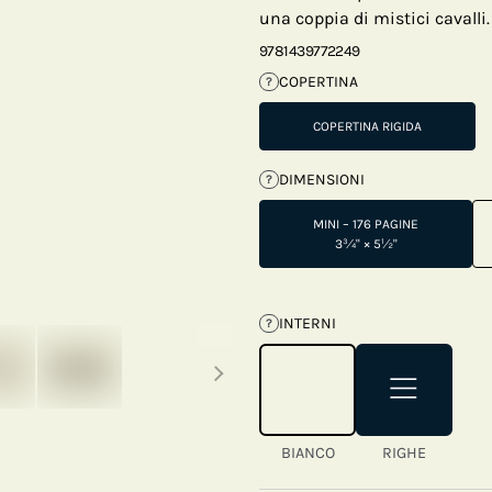
una coppia di mistici cavalli.
9781439772249
COPERTINA
?
COPERTINA RIGIDA
DIMENSIONI
?
MINI – 176 PAGINE
3¾" × 5½"
INTERNI
?
Next thumbnails
BIANCO
RIGHE