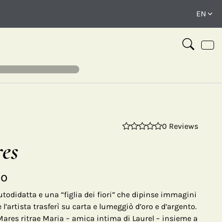
0 Reviews
⤢
es
lo
utodidatta e una “figlia dei fiori” che dipinse immagini
e l’artista trasferì su carta e lumeggiò d’oro e d’argento.
Mares ritrae Maria – amica intima di Laurel – insieme a