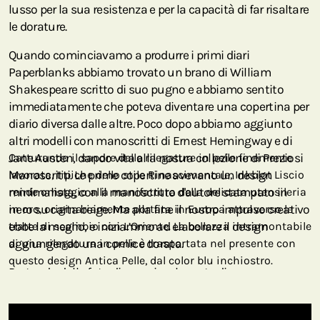
lusso per la sua resistenza e per la capacità di far risaltare
le dorature.
Quando cominciavamo a produrre i primi diari
Paperblanks abbiamo trovato un brano di William
Shakespeare scritto di suo pugno e abbiamo sentito
immediatamente che poteva diventare una copertina per
diario diversa dalle altre. Poco dopo abbiamo aggiunto
altri modelli con manoscritti di Ernest Hemingway e di
Jane Austen, dando vita alla nostra collezione di Preziosi
Catturando il sapore delle rilegature in pelle finemente
Manoscritti. Le prime copertine avevano un design
lavorata, tipiche dello stile Rinascimentale, Inkblot Liscio
minimalista, con il manoscritto d'autore stampato in
rende omaggio alla manifattura della delicata utensileria
nero su carta beige. Ma alla fine il nostro impulso creativo
in oro, originariamente portata in Europa attraverso le
ebbe la meglio, e iniziammo ad elaborare il design
tratte di scambio con L’Oriente. La bellezza intramontabile
aggiungendo una cornice dorata.
di una rilegatura in pelle è trasportata nel presente con
questo design Antica Pelle, dal color blu inchiostro.
Partendo dalla foto di una piccola parte di una
decorazione in oro, il nostro direttore artistico ha creato
l'intera cornice del manoscritto di Shakespeare,