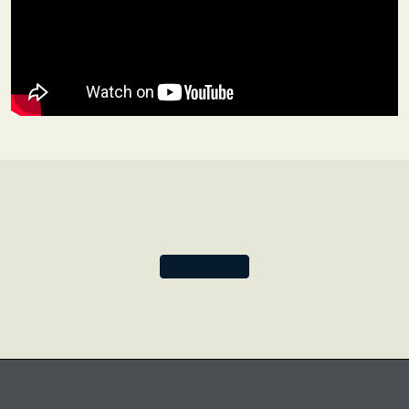
facendola risaltare su uno sfondo color ruggine.
Ovviamente la nostra curiosità sui possibili sviluppi non
si è fermata qui. Una volta tolto il manoscritto, abbiamo
visto immediatamente la possibilità di un design ispirato
alle classiche rilegature in pelle del Rinascimento. È nata
così la nostra collezione Antica Pelle.