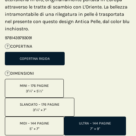
attraverso le tratte di scambio con L’Oriente. La bellezza
intramontabile di una rilegatura in pelle è trasportata
nel presente con questo design Antica Pelle, dal color blu
inchiostro.
9781439793091
COPERTINA
?
COPERTINA RIGIDA
DIMENSIONI
?
MINI – 176 PAGINE
3¾" × 5½"
SLANCIATO – 176 PAGINE
3¾" × 7"
MIDI – 144 PAGINE
ULTRA – 144 PAGINE
5" × 7"
7" × 9"