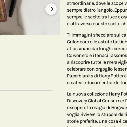
straordinarie, dove le scope v
sempre dietro l'angolo. Eppur
sempre le scelte tra luce e osc
è attraverso queste scelte che
Ti immagini sfrecciare sul c
Grifondoro o le astute tattich
affascinare dai lunghi corrid
Corvonero e i tenaci Tassoros
a riscoprire tutte le meravigl
celebrare con orgoglio l'essen
Paperblanks di Harry Potter 
creativi e documentare le tu
La nuova collezione Harry Pot
Discovery Global Consumer Pro
riscoprire la magia di Hogwar
voglia rivivere lo stupore del
storie preferite, una cosa è c