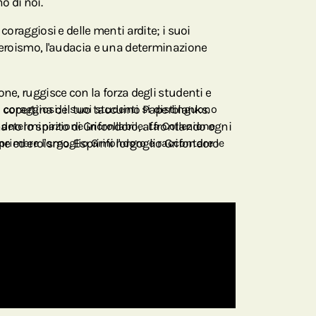
o di noi.
 coraggiosi e delle menti ardite; i suoi
l'eroismo, l'audacia e una determinazione
one, ruggisce con la forza degli studenti e
 copertina del tuo taccuino Paperblanks.
i coraggiosi; i suoi studenti si distinguono
no lo spirito di Grifondoro, affrontando ogni
a determinazione incrollabile. La Collezione
 ed eroismo. Esprimi l'orgoglio Grifondoro
primere l'orgoglio Grifondoro e raccontare le