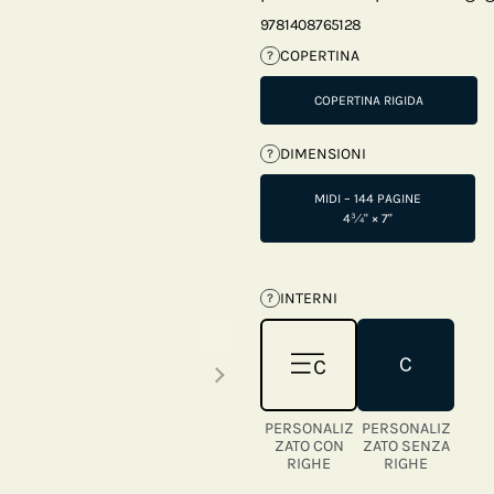
9781408765128
COPERTINA
?
COPERTINA RIGIDA
DIMENSIONI
?
MIDI – 144 PAGINE
4¾" × 7"
INTERNI
?
Next thumbnails
PERSONALIZ
PERSONALIZ
ZATO CON
ZATO SENZA
RIGHE
RIGHE