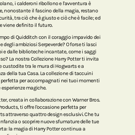
olano, i calderoni ribollono e l'avventura è
e, nonostante il fascino della magia, restano
urità, tra ciò che è giusto e ciò che è facile; ed
 viene definito il futuro.
ampo di Quidditch con il coraggio impavido dei
e degli ambiziosi Serpeverde? O forse ti lasci
oi e dalle biblioteche incantate, come i saggi
so? La nostra Collezione Harry Potter ti invita
ie custodite tra le mura di Hogwarts e a
za della tua Casa. La collezione di taccuini
è perfetta per accompagnati nei tuoi momenti
e esperienze magiche.
ter, creata in collaborazione con Warner Bros.
ducts, ti offre l'occasione perfetta per
ts attraverso quattro design esclusivi. Che tu
l'infanzia o scoprire nuove sfumature delle tue
erta: la magia di Harry Potter continua a