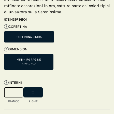
raffinate decorazioni in oro, cattura parte dei colori tipici
di un’aurora sulla Serenissima.
9781439736104
COPERTINA
?
COPERTINA RIGIDA
DIMENSIONI
?
MINI – 176 PAGINE
3¾" × 5½"
INTERNI
?
BIANCO
RIGHE