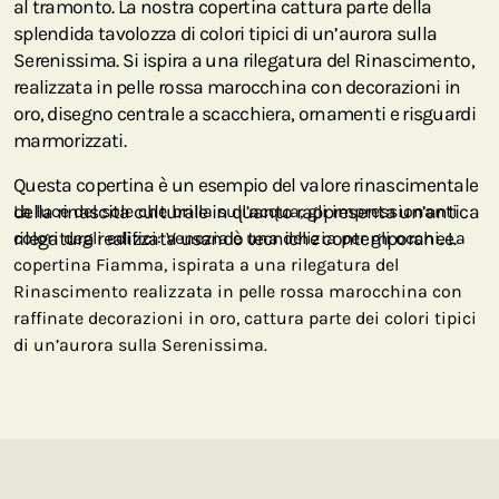
al tramonto. La nostra copertina cattura parte della
splendida tavolozza di colori tipici di un’aurora sulla
Serenissima. Si ispira a una rilegatura del Rinascimento,
realizzata in pelle rossa marocchina con decorazioni in
oro, disegno centrale a scacchiera, ornamenti e risguardi
marmorizzati.
Questa copertina è un esempio del valore rinascimentale
della rinascita culturale in quanto rappresenta un’antica
La luce del sole che brilla sull’acqua, gli impressionanti
rilegatura realizzata usando tecniche contemporanee.
colori degli edifici: Venezia è una delizia per gli occhi. La
copertina Fiamma, ispirata a una rilegatura del
Rinascimento realizzata in pelle rossa marocchina con
raffinate decorazioni in oro, cattura parte dei colori tipici
di un’aurora sulla Serenissima.