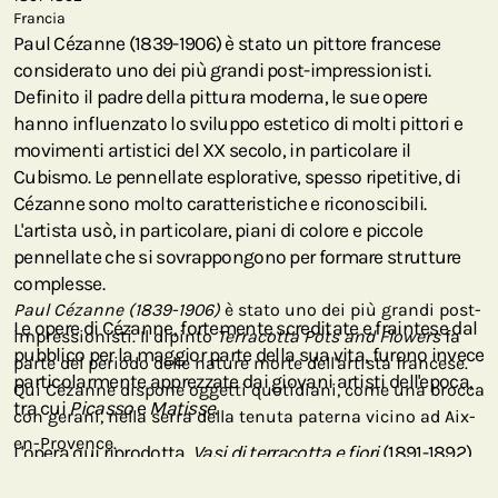
Francia
Paul Cézanne (1839-1906) è stato un pittore francese
considerato uno dei più grandi post-impressionisti.
Definito il padre della pittura moderna, le sue opere
hanno influenzato lo sviluppo estetico di molti pittori e
movimenti artistici del XX secolo, in particolare il
Cubismo. Le pennellate esplorative, spesso ripetitive, di
Cézanne sono molto caratteristiche e riconoscibili.
L'artista usò, in particolare, piani di colore e piccole
pennellate che si sovrappongono per formare strutture
complesse.
Paul Cézanne (1839-1906)
è stato uno dei più grandi post-
Le opere di Cézanne, fortemente screditate e fraintese dal
impressionisti. Il dipinto
Terracotta Pots and Flowers
fa
pubblico per la maggior parte della sua vita, furono invece
parte del periodo delle nature morte dell'artista francese.
particolarmente apprezzate dai giovani artisti dell'epoca,
Qui Cézanne dispone oggetti quotidiani, come una brocca
tra cui
Picasso
e
Matisse
.
con gerani, nella serra della tenuta paterna vicino ad Aix-
en-Provence.
L'opera qui riprodotta,
Vasi di terracotta e fiori
(1891-1892),
risale all'ultimo periodo del maestro di Aix, quello delle