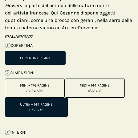
Flowers
fa parte del periodo delle nature morte
dell'artista francese. Qui Cézanne dispone oggetti
quotidiani, come una brocca con gerani, nella serra della
tenuta paterna vicino ad Aix-en-Provence.
9781439797877
COPERTINA
?
COPERTINA RIGIDA
DIMENSIONI
?
MINI – 176 PAGINE
MIDI – 144 PAGINE
3½" × 5½"
4¾" × 7"
ULTRA – 144 PAGINE
6¾" × 9"
INTERNI
?